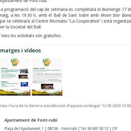
l’Ajuntament de Font-rubí.
La programació del cap de setmana es completarà el diumenge 17 d
maig, a les 19.30 h, amb el Ball de Sant Isidre amb
Moon Star Ban
que se celebrarà al Centre Recreatiu “La Cooperativa” i està organitza
per la Societat del Ball.
Totes les activitats són gratuïtes.
Imatges i vídeos
Data i hora de la darrera actualització d'aquest contingut:
'12-05-2026 13:06
Ajuntament de Font-rubí
Plaça de l'Ajuntament, 1 | 08736 - Font-rubí | Tel. 93 897 92 12 | CIF