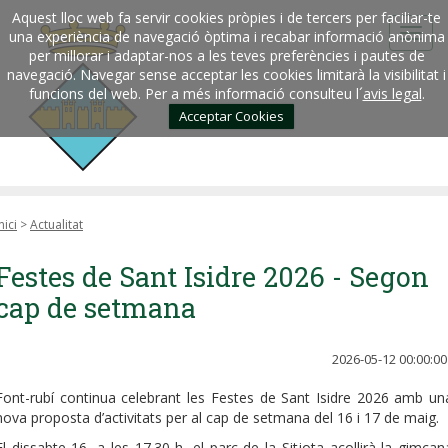
Aquest lloc web fa servir cookies pròpies i de tercers per faciliar-te
una experiència de navegació òptima i recabar informació anònima
per millorar i adaptar-nos a les teves preferències i pautes de
navegació. Navegar sense acceptar les cookies limitarà la visibilitat i
funcions del web. Per a més informació consulteu l´
avis legal
.
Acceptar Cookies
nici
>
Actualitat
Festes de Sant Isidre 2026 - Segon
cap de setmana
2026-05-12 00:00:00
Font-rubí continua celebrant les Festes de Sant Isidre 2026 amb un
nova proposta d’activitats per al cap de setmana del 16 i 17 de maig.
El dissabte 16, a les 17.30 h, el parc de la Sitjota acollirà la gimcan