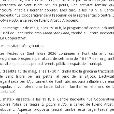
tractorista de Sant Isidre per als petits, una activitat familiar qu
inclourà inflable i berenar popular. Més tard, a les 19 h, el Centr
Recreatiu “La Cooperativa” serà l’escenari de la representació teatral
E
pobre viudo
, a càrrec de l’Elenc Artístic Arbocenc.
El diumenge 17 de maig, a les 19.30 h, la programació continuarà am
el Ball de Sant Isidre amb
Moon Star Band
, també al Centre Recreati
“La Cooperativa”.
Les activitats són gratuïtes.
Les Festes de Sant Isidre 2026 continuen a Font-rubí amb un
programació especial per al cap de setmana del 16 i 17 de maig, am
activitats pensades per a diferents públics i espais del municipi.
El dissabte 16 de maig, a les 17.30 h, tindrà lloc la gimcana tractorist
de Sant Isidre per als petits, al parc de la Sitjota. L’activitat
organitzada per l’Ajuntament de Font-rubí, inclourà inflable i berena
popular, i vol oferir una tarda lúdica i familiar en el marc de l
celebració.
El mateix dissabte, a les 19 h, el Centre Recreatiu “La Cooperativa
acollirà l’obra de teatre
El pobre viudo
, a càrrec de l’Elenc Artísti
Arbocenc. Aquesta proposta teatral també està organitzada pe