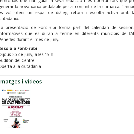
territorials que han guiat la seva redacció i les oportunitats que po
generar la nova xarxa pedalable per al conjunt de la comarca. Tamb
es vol oferir un espai de diàleg, retorn i escolta activa amb l
ciutadania.
La presentació de Font-rubí forma part del calendari de session
informatives que es duran a terme en diferents municipis de l’Al
Penedès durant el mes de juny.
Sessió a Font-rubí
Dijous 25 de juny, a les 19 h
Auditori del Centre
Oberta a la ciutadania
Imatges i vídeos