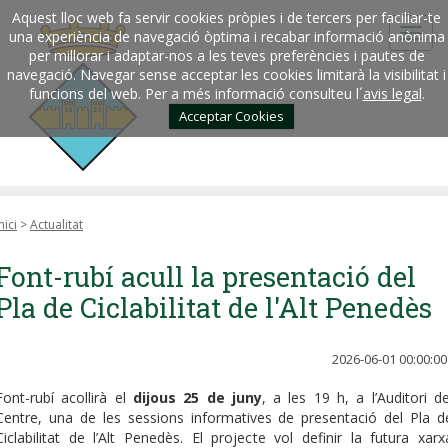
Aquest lloc web fa servir cookies pròpies i de tercers per faciliar-te
una experiència de navegació òptima i recabar informació anònima
per millorar i adaptar-nos a les teves preferències i pautes de
navegació. Navegar sense acceptar les cookies limitarà la visibilitat i
funcions del web. Per a més informació consulteu l´
avis legal
.
Acceptar Cookies
nici
>
Actualitat
Font-rubí acull la presentació del
Pla de Ciclabilitat de l'Alt Penedès
2026-06-01 00:00:00
Font-rubí acollirà el
dijous 25 de juny
, a les 19 h, a l’Auditori de
Centre, una de les sessions informatives de presentació del Pla d
Ciclabilitat de l’Alt Penedès. El projecte vol definir la futura xarx