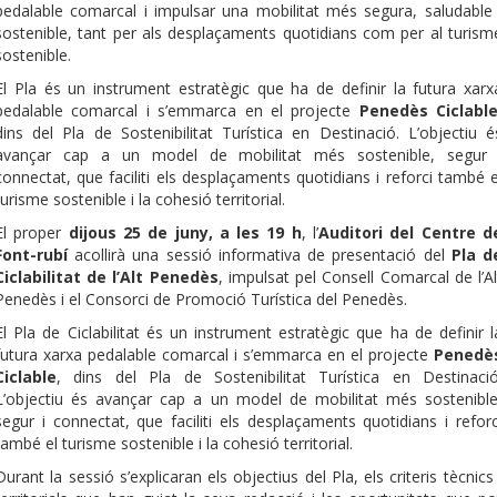
pedalable comarcal i impulsar una mobilitat més segura, saludable 
sostenible, tant per als desplaçaments quotidians com per al turism
sostenible.
El Pla és un instrument estratègic que ha de definir la futura xarx
pedalable comarcal i s’emmarca en el projecte
Penedès Ciclabl
dins del Pla de Sostenibilitat Turística en Destinació. L’objectiu é
avançar cap a un model de mobilitat més sostenible, segur 
connectat, que faciliti els desplaçaments quotidians i reforci també e
turisme sostenible i la cohesió territorial.
El proper
dijous 25 de juny, a les 19 h
, l’
Auditori del Centre d
Font-rubí
acollirà una sessió informativa de presentació del
Pla d
Ciclabilitat de l’Alt Penedès
, impulsat pel Consell Comarcal de l’Al
Penedès i el Consorci de Promoció Turística del Penedès.
El Pla de Ciclabilitat és un instrument estratègic que ha de definir l
futura xarxa pedalable comarcal i s’emmarca en el projecte
Penedè
Ciclable
, dins del Pla de Sostenibilitat Turística en Destinació
L’objectiu és avançar cap a un model de mobilitat més sostenible
segur i connectat, que faciliti els desplaçaments quotidians i reforc
també el turisme sostenible i la cohesió territorial.
Durant la sessió s’explicaran els objectius del Pla, els criteris tècnics 