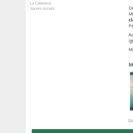
La Calaixera
De
Xarxes socials
Mu
cl
Pe
Aq
Ig
Mo
I
Da