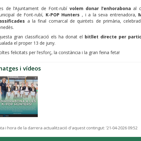
s de l’Ajuntament de Font-rubí
volem donar l’enhorabona
al c
nicipal de Font-rubí,
K-POP Hunters
, i a la seva entrenadora,
assificades
a la final comarcal de quintets de primària, celebrad
nedès.
uesta gran classificació els ha donat el
bitllet directe per parti
ualada el proper 13 de juny.
ltes felicitats per l’esforç, la constància i la gran feina feta!
matges i vídeos
ta i hora de la darrera actualització d'aquest contingut:
'21-04-2026 09:52