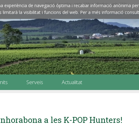
ZOOM: Amplieu amb CTRL+ / Reduïu amb CTRL-
e una experiència de navegació òptima i recabar informació anònima per 
imitarà la visibilitat i funcions del web. Per a més informació consult
mits
Serveis
Actualitat
nhorabona a les K-POP Hunters!