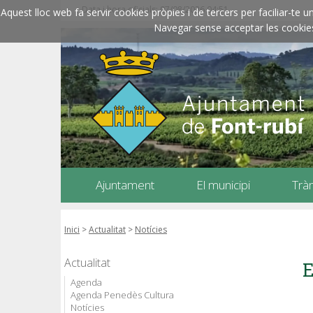
Data i hora oficials: 07/08/2026
04:51
Aquest lloc web fa servir cookies pròpies i de tercers per faciliar-t
Navegar sense acceptar les cookies l
Ajuntament
El municipi
Trà
Inici
>
Actualitat
>
Notícies
Actualitat
E
Agenda
Agenda Penedès Cultura
Notícies