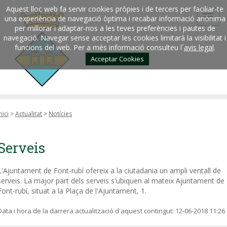
Aquest lloc web fa servir cookies pròpies i de tercers per faciliar-te
una experiència de navegació òptima i recabar informació anònima
per millorar i adaptar-nos a les teves preferències i pautes de
navegació. Navegar sense acceptar les cookies limitarà la visibilitat i
funcions del web. Per a més informació consulteu l´
avis legal
.
Acceptar Cookies
nici
>
Actualitat
>
Notícies
Serveis
L'Ajuntament de Font-rubí ofereix a la ciutadania un ampli ventall de
serveis. La major part dels serveis s'ubiquen al mateix Ajuntament de
Font-rubí, situat a la Plaça de l'Ajuntament, 1.
Data i hora de la darrera actualització d'aquest contingut:
12-06-2018 11:26