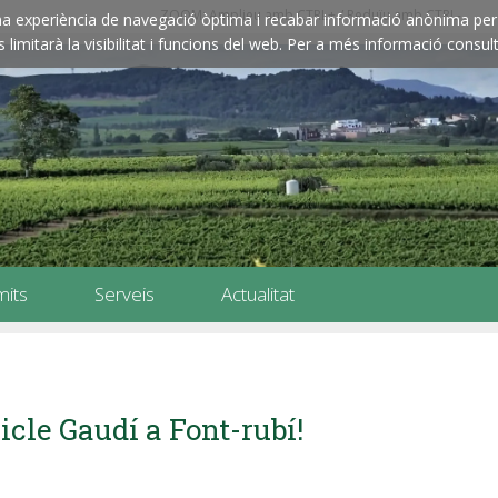
ZOOM: Amplieu amb CTRL+ / Reduïu amb CTRL-
e una experiència de navegació òptima i recabar informació anònima per 
imitarà la visibilitat i funcions del web. Per a més informació consult
mits
Serveis
Actualitat
icle Gaudí a Font-rubí!