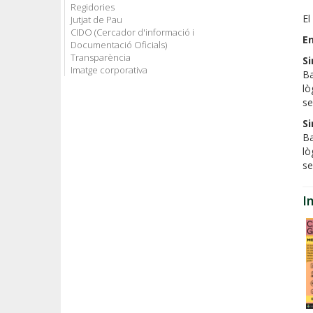
Regidories
El
Jutjat de Pau
CIDO (Cercador d'informació i
En
Documentació Oficials)
Transparència
Si
Imatge corporativa
Ba
lò
se
Si
Ba
lò
se
I