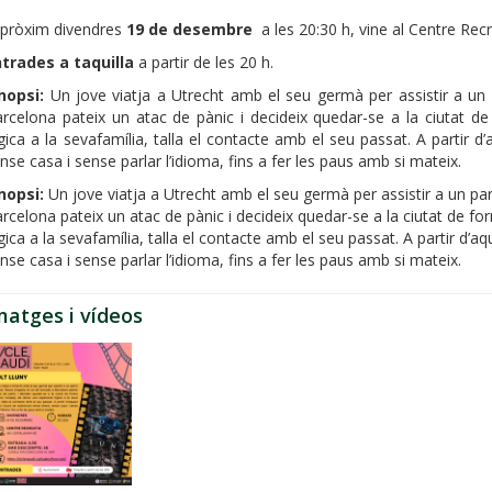
 pròxim divendres
19 de desembre
a les 20:30 h, vine al Centre Recr
trades a taquilla
a partir de les 20 h.
nopsi:
Un jove viatja a Utrecht amb el seu germà per assistir a un p
rcelona pateix un atac de pànic i decideix quedar-se a la ciutat d
gica a la sevafamília, talla el contacte amb el seu passat. A partir
nse casa i sense parlar l’idioma, fins a fer les paus amb si mateix.
nopsi:
Un jove viatja a Utrecht amb el seu germà per assistir a un part
rcelona pateix un atac de pànic i decideix quedar-se a la ciutat de f
gica a la sevafamília, talla el contacte amb el seu passat. A partir d
nse casa i sense parlar l’idioma, fins a fer les paus amb si mateix.
matges i vídeos