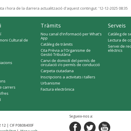
ta i hora de la darrera actualització d'aquest contingut:
'12-12-2025 08:35
i
Tràmits
Serveis
í
Nou canal d'informació per What's
Catàleg de s
App
moni Cultural de
Lectura de c
Catàleg de tràmits
Servei de re
Cita Prèvia a l'Organisme de
elèctrics
Gestió Tributària
Canvi de domicili del permís de
ciacions
circulació i/o permís de conducció
Carpeta ciutadana
Inscripcions a activitats i tallers
fons
Urbanisme
e carrers
Factura electrònica
xifres
t
Segueix-nos a:
92 12 | CIF P0808400F