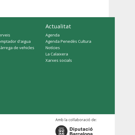
Actualitat
erveis
Agenda
omptador d'aigua
Agenda Penedès Cultura
càrrega de vehicles
Notícies
La Calaixera
Xarxes socials
Amb la col·laboració de: