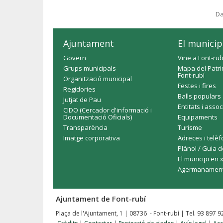
Da
Ajuntament
El municip
Govern
Vine a Font-rub
Grups municipals
Mapa del Patri
Font-rubí
Organització municipal
Festes i fires
Regidories
Balls populars
Jutjat de Pau
Entitats i asso
CIDO (Cercador d'informació i
Documentació Oficials)
Equipaments
Transparència
Turisme
Imatge corporativa
Adreces i telè
Plànol / Guia d
El municipi en 
Agermanamen
Ajuntament de Font-rubí
Plaça de l'Ajuntament, 1 | 08736 - Font-rubí | Tel. 93 897 