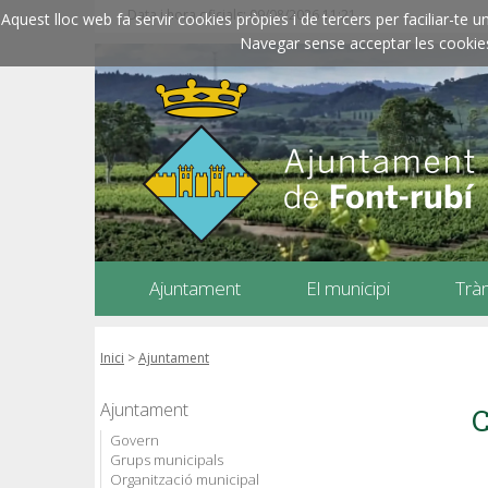
Data i hora oficials: 09/08/2026
11:21
Aquest lloc web fa servir cookies pròpies i de tercers per faciliar-t
Navegar sense acceptar les cookies l
Ajuntament
El municipi
Trà
Inici
>
Ajuntament
Ajuntament
C
Govern
Grups municipals
Organització municipal