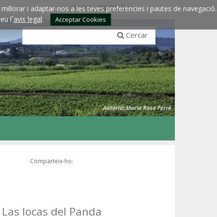
Idiomes:
esp
eng
fra
millorar i adaptar-nos a les teves preferències i pautes de navegació.
eu l´
avis legal
.
Acceptar Cookies
Cercar
Comparteix-ho:
 Las locas del Panda