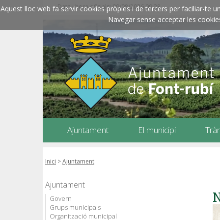
Data i hora oficials: 09/08/2026
09:28
Aquest lloc web fa servir cookies pròpies i de tercers per faciliar-t
Navegar sense acceptar les cookies l
Ajuntament
El municipi
Trà
Inici
>
Ajuntament
Ajuntament
N
Govern
Grups municipals
Organització municipal