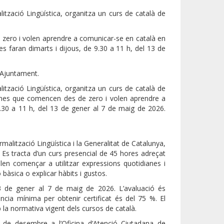
ització Lingüística, organitza un curs de català de
zero i volen aprendre a comunicar-se en català en
es faran dimarts i dijous, de 9.30 a 11 h, del 13 de
’Ajuntament.
ització Lingüística, organitza un curs de català de
ersones que comencen des de zero i volen aprendre a
9.30 a 11 h, del 13 de gener al 7 de maig de 2026.
malització Lingüística i la Generalitat de Catalunya,
í. Es tracta d’un curs presencial de 45 hores adreçat
en començar a utilitzar expressions quotidianes i
bàsica o explicar hàbits i gustos.
13 de gener al 7 de maig de 2026. L’avaluació és
ència mínima per obtenir certificat és del 75 %. El
 la normativa vigent dels cursos de català.
31 de desembre a l’Oficina d’Atenció Ciutadana de