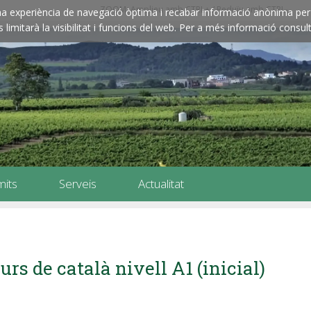
ZOOM: Amplieu amb CTRL+ / Reduïu amb CTRL-
e una experiència de navegació òptima i recabar informació anònima per 
imitarà la visibilitat i funcions del web. Per a més informació consult
mits
Serveis
Actualitat
urs de català nivell A1 (inicial)