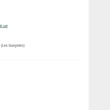
i.cat
e (Les Gunyoles)