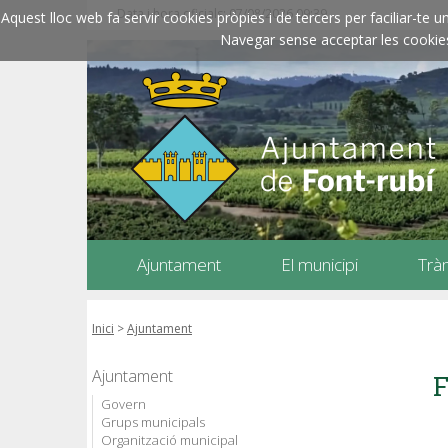
Data i hora oficials: 07/08/2026
09:39
Aquest lloc web fa servir cookies pròpies i de tercers per faciliar-t
Navegar sense acceptar les cookies l
Ajuntament
El municipi
Trà
Inici
>
Ajuntament
Ajuntament
F
Govern
Grups municipals
Organització municipal