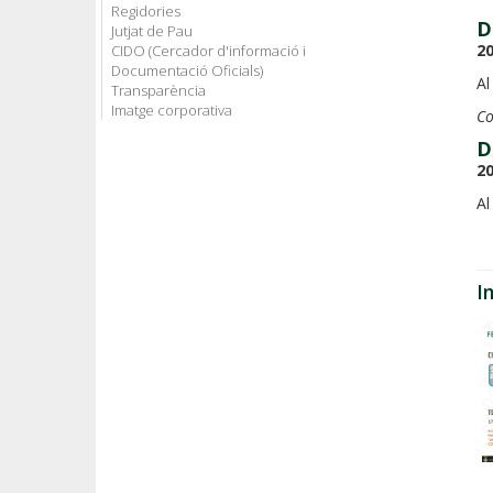
Regidories
D
Jutjat de Pau
20
CIDO (Cercador d'informació i
Documentació Oficials)
Al
Transparència
Imatge corporativa
Co
D
20
Al
I