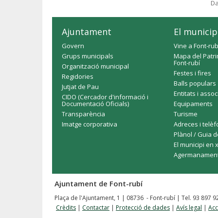
Da
Ajuntament
El municip
Govern
Vine a Font-rub
Grups municipals
Mapa del Patri
Font-rubí
Organització municipal
Festes i fires
Regidories
Balls populars
Jutjat de Pau
Entitats i asso
CIDO (Cercador d'informació i
Documentació Oficials)
Equipaments
Transparència
Turisme
Imatge corporativa
Adreces i telè
Plànol / Guia d
El municipi en 
Agermanamen
Ajuntament de Font-rubí
Plaça de l'Ajuntament, 1 | 08736 - Font-rubí | Tel. 93 897 
Crèdits
|
Contactar
|
Protecció de dades
|
Avís legal
|
Acc