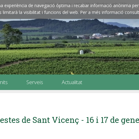
ZOOM: Amplieu amb CTRL+ / Reduïu amb CTRL-
e una experiència de navegació òptima i recabar informació anònima per 
imitarà la visibilitat i funcions del web. Per a més informació consult
mits
Serveis
Actualitat
estes de Sant Vicenç - 16 i 17 de gen