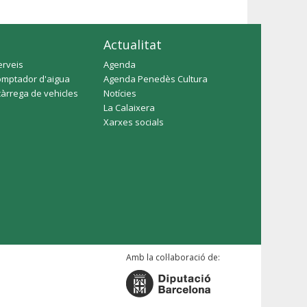
Actualitat
erveis
Agenda
omptador d'aigua
Agenda Penedès Cultura
càrrega de vehicles
Notícies
La Calaixera
Xarxes socials
Amb la col·laboració de: