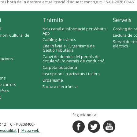
ta i hora de la darrera actualització d'aquest contingut:
'15-01-2026 08:46
i
Tràmits
Serveis
í
Nou canal d'informació per What's
Catàleg de s
App
moni Cultural de
Lectura de c
Catàleg de tràmits
Servei de re
Cita Prèvia a l'Organisme de
elèctrics
Gestió Tributària
Canvi de domicili del permís de
ciacions
circulació i/o permís de conducció
Carpeta ciutadana
Inscripcions a activitats i tallers
fons
Urbanisme
e carrers
Factura electrònica
xifres
t
Segueix-nos a:
92 12 | CIF P0808400F
essibilitat
|
Mapa web