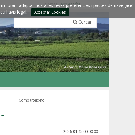
Idiomes:
esp
eng
fra
millorar i adaptar-nos a les teves preferències i pautes de navegació.
eu l´
avis legal
.
Acceptar Cookies
Cercar
Comparteix-ho:
er
2026-01-15 00:00:00