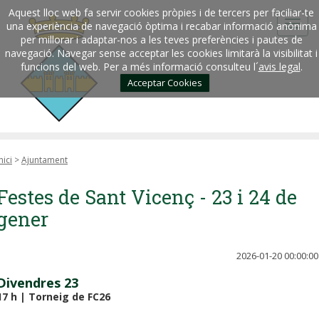
Aquest lloc web fa servir cookies pròpies i de tercers per faciliar-te
una experiència de navegació òptima i recabar informació anònima
per millorar i adaptar-nos a les teves preferències i pautes de
navegació. Navegar sense acceptar les cookies limitarà la visibilitat i
funcions del web. Per a més informació consulteu l´
avis legal
.
Acceptar Cookies
nici
>
Ajuntament
Festes de Sant Vicenç - 23 i 24 de
gener
2026-01-20 00:00:00
Divendres 23
17 h | Torneig de FC26