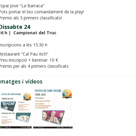
Espai Jove “La Barraca”
Pots portar el teu comandament de la play!
Premis als 3 primers classificats!
Dissabte 24
16 h | Campionat del Truc
Inscripcions a les 15:30 h
Restaurant “Cal Pau Xich”
Preu inscripció + berenar: 10 €
Premis per als 4 primers classificats
Imatges i vídeos