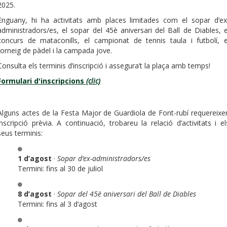
2025.
Enguany, hi ha activitats amb places limitades com el sopar d’ex
administradors/es, el sopar del 45è aniversari del Ball de Diables, e
concurs de mataconills, el campionat de tennis taula i futbolí, e
torneig de pàdel i la campada jove.
Consulta els terminis d’inscripció i assegura’t la plaça amb temps!
Formulari d'inscripcions
(clic)
Alguns actes de la Festa Major de Guardiola de Font-rubí requereixe
inscripció prèvia. A continuació, trobareu la relació d’activitats i el
seus terminis:
1 d’agost
·
Sopar d’ex-administradors/es
Termini: fins al 30 de juliol
8 d’agost
·
Sopar del 45è aniversari del Ball de Diables
Termini: fins al 3 d’agost