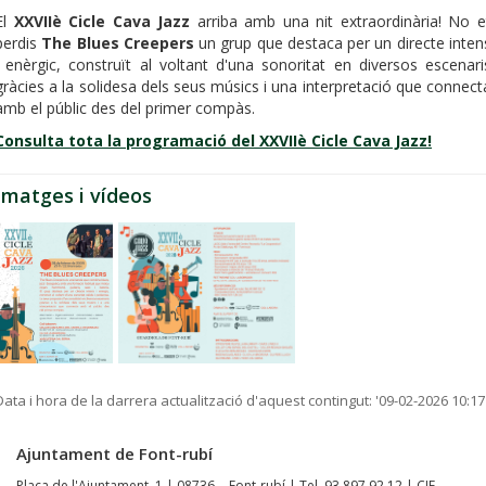
El
XXVIIè Cicle Cava Jazz
arriba amb una nit extraordinària! No e
perdis
The Blues Creepers
un grup que destaca per un directe inten
i enèrgic, construït al voltant d'una sonoritat en diversos escenari
gràcies a la solidesa dels seus músics i una interpretació que connect
amb el públic des del primer compàs.
Consulta tota la programació del XXVIIè Cicle Cava Jazz!
Imatges i vídeos
Data i hora de la darrera actualització d'aquest contingut:
'09-02-2026 10:17
Ajuntament de Font-rubí
Plaça de l'Ajuntament, 1 | 08736 - Font-rubí | Tel. 93 897 92 12 | CIF