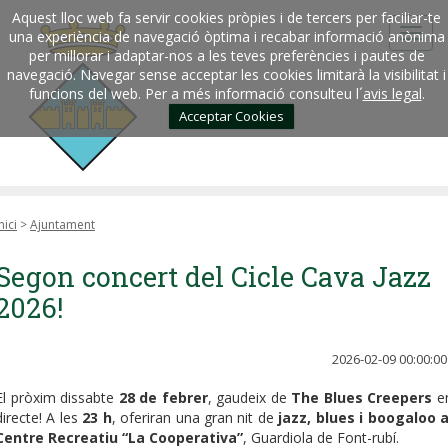
Aquest lloc web fa servir cookies pròpies i de tercers per faciliar-te
una experiència de navegació òptima i recabar informació anònima
per millorar i adaptar-nos a les teves preferències i pautes de
navegació. Navegar sense acceptar les cookies limitarà la visibilitat i
funcions del web. Per a més informació consulteu l´
avis legal
.
Acceptar Cookies
nici
>
Ajuntament
Segon concert del Cicle Cava Jazz
2026!
2026-02-09 00:00:00
El pròxim dissabte
28 de febrer
, gaudeix de
The Blues Creepers
e
directe! A les
23 h
, oferiran una gran nit de
jazz, blues i boogaloo a
Centre Recreatiu “La Cooperativa”
, Guardiola de Font-rubí.