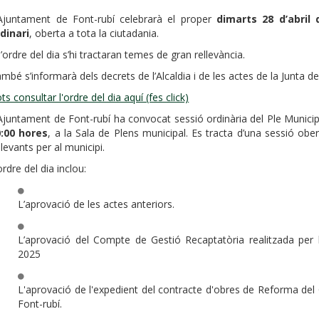
Ajuntament de Font-rubí celebrarà el proper
dimarts 28 d’abril 
dinari
, oberta a tota la ciutadania.
l’ordre del dia s’hi tractaran temes de gran rellevància.
mbé s’informarà dels decrets de l’Alcaldia i de les actes de la Junta 
ts consultar l'ordre del dia aquí (fes click)
Ajuntament de Font-rubí ha convocat sessió ordinària del Ple Munici
0:00 hores
, a la Sala de Plens municipal. Es tracta d’una sessió obe
llevants per al municipi.
ordre del dia inclou:
L’aprovació de les actes anteriors.
L’aprovació del Compte de Gestió Recaptatòria realitzada per l
2025
L'aprovació de l'expedient del contracte d'obres de Reforma del
Font-rubí.