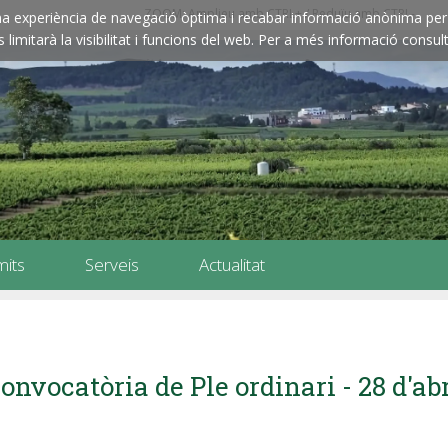
ZOOM: Amplieu amb CTRL+ / Reduïu amb CTRL-
e una experiència de navegació òptima i recabar informació anònima per 
imitarà la visibilitat i funcions del web. Per a més informació consult
mits
Serveis
Actualitat
onvocatòria de Ple ordinari - 28 d'ab