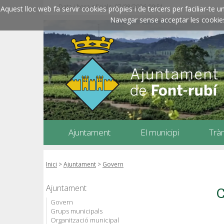
Data i hora oficials: 07/08/2026
09:51
Aquest lloc web fa servir cookies pròpies i de tercers per faciliar-t
Navegar sense acceptar les cookies l
Ajuntament
El municipi
Trà
Inici
>
Ajuntament
>
Govern
Ajuntament
C
Govern
Grups municipals
Organització municipal