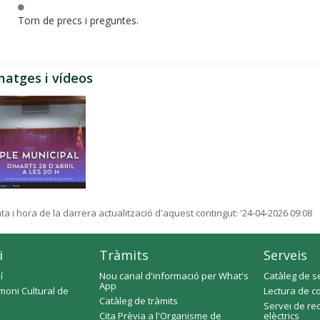
Torn de precs i preguntes.
matges i vídeos
ta i hora de la darrera actualització d'aquest contingut:
'24-04-2026 09:08
i
Tràmits
Serveis
í
Nou canal d'informació per What's
Catàleg de s
App
moni Cultural de
Lectura de c
Catàleg de tràmits
Servei de re
Cita Prèvia a l'Organisme de
elèctrics