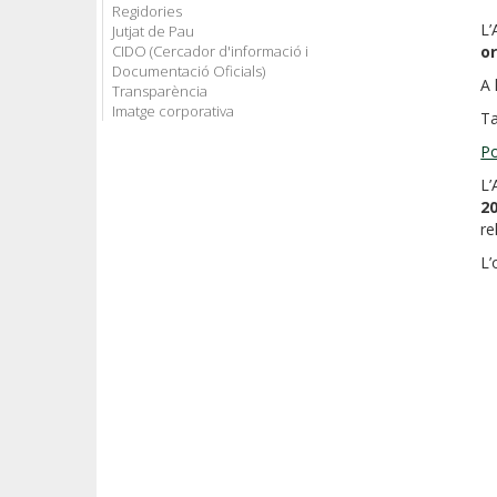
Regidories
L’
Jutjat de Pau
CIDO (Cercador d'informació i
or
Documentació Oficials)
A 
Transparència
Imatge corporativa
Ta
Po
L’
2
re
L’