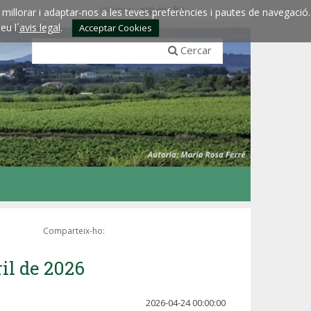
Idiomes:
esp
eng
fra
millorar i adaptar-nos a les teves preferències i pautes de navegació.
eu l´
avis legal
.
Acceptar Cookies
Cercar
Comparteix-ho:
ril de 2026
2026-04-24 00:00:00