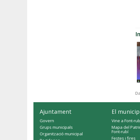
I
Da
Ajuntament
El municip
Govern
Vine a Font-rub
Grups municipals
Mapa del Patri
Font-rubí
Organització municipal
Festes i fires