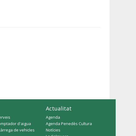
Actualitat
erveis
Agenda
omptador d'aigua
Agenda Penedès Cultura
càrrega de vehicles
Notícies