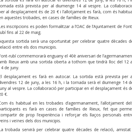
tornada està prevista per al diumenge 14 al vespre. La col·laboraci
per al desplaçament és de 20 € i l’allotjament es farà, com és habitua
en aquestes trobades, en cases de famílies de Rieux.
Les inscripcions es poden formalitzar a l’OAC de l’Ajuntament de Font
rubí fins al 22 de maig.
Aquesta sortida serà una oportunitat per celebrar quatre dècades d
relació entre els dos municipis.
Font-rubí commemorarà enguany el 40è aniversari de l’agermanamen
amb Rieux amb una sortida oberta a tothom que tindrà lloc del 12 a
14 de juny.
El desplaçament es farà en autocar. La sortida està prevista per a
divendres 12 de juny, a les 16 h, i la tornada serà el diumenge 14 d
juny al vespre. La col·laboració per participar en el desplaçament és d
20 €.
Com és habitual en les trobades d’agermanament, l’allotjament del
participants es farà en cases de famílies de Rieux, fet que perme
compartir de prop l’experiència i reforçar els llaços personals entr
veïns i veïnes dels dos municipis.
La trobada servirà per celebrar quatre dècades de relació, amistat 