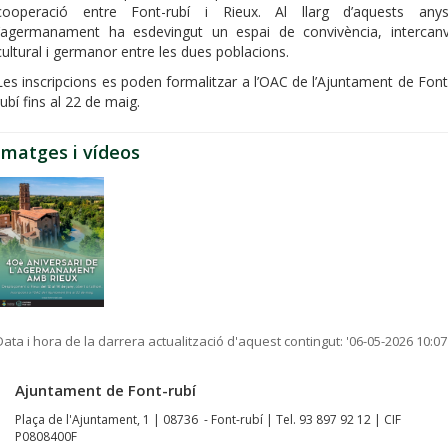
cooperació entre Font-rubí i Rieux. Al llarg d’aquests anys
l’agermanament ha esdevingut un espai de convivència, intercanv
cultural i germanor entre les dues poblacions.
Les inscripcions es poden formalitzar a l’OAC de l’Ajuntament de Font
rubí fins al 22 de maig.
Imatges i vídeos
Data i hora de la darrera actualització d'aquest contingut:
'06-05-2026 10:07
Ajuntament de Font-rubí
Plaça de l'Ajuntament, 1 | 08736 - Font-rubí | Tel. 93 897 92 12 | CIF
P0808400F