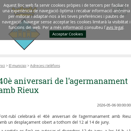
Aquest lloc web fa servir cookies pròpies i de tercers per faciliar-te
una experiència de navegació òptima i recabar informació anònima
per millorar i adaptar-nos a les teves preferències i pautes de
navegació. Navegar sense acceptar les cookies limitarà la visibilitat i
funcions del web. Per a més informació consulteu l´
avis legal
.
Acceptar Cookies
nici
>
El municipi
>
Adreces i telèfons
40è aniversari de l'agermanament
amb Rieux
2026-05-06 00:00:00
Font-rubí celebrarà el 40è aniversari de l’agermanament amb Rieu
amb un desplaçament obert a tothom del 12 al 14 de juny.
La sortida es farà en autocar el divendres 12 de juny, a les 16 h, i l