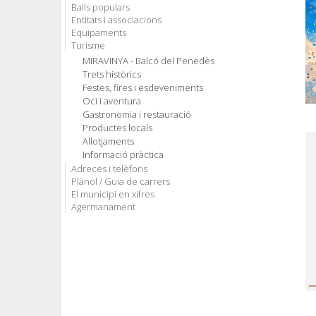
Balls populars
Entitats i associacions
Equipaments
Turisme
MIRAVINYA - Balcó del Penedès
Trets històrics
Festes, fires i esdeveniments
Oci i aventura
Gastronomia i restauració
Productes locals
Allotjaments
Informació pràctica
Adreces i telèfons
Plànol / Guia de carrers
El municipi en xifres
Agermanament