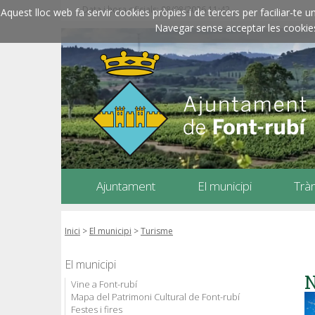
Data i hora oficials: 08/08/2026
11:42
Aquest lloc web fa servir cookies pròpies i de tercers per faciliar-t
Navegar sense acceptar les cookies l
Ajuntament
El municipi
Trà
Inici
>
El municipi
>
Turisme
El municipi
N
Vine a Font-rubí
Mapa del Patrimoni Cultural de Font-rubí
Festes i fires