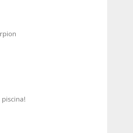
rpion
 piscina!