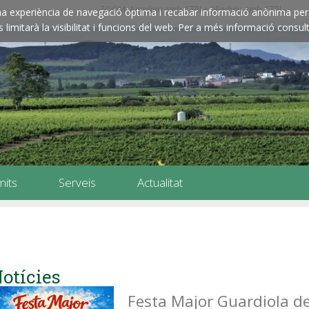
ZOOM: Amplieu amb CTRL+ / Reduïu amb CTRL-
e una experiència de navegació òptima i recabar informació anònima per 
imitarà la visibilitat i funcions del web. Per a més informació consult
mits
Serveis
Actualitat
otícies
Festa Major Guardiola d