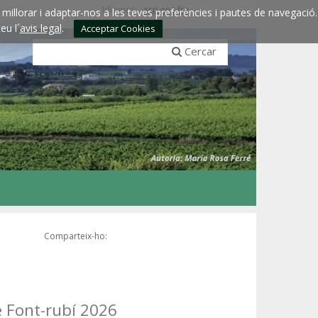
Idiomes:
esp
eng
fra
millorar i adaptar-nos a les teves preferències i pautes de navegació.
eu l´
avis legal
.
Acceptar Cookies
Cercar
Comparteix-ho:
e Font-rubí 2026