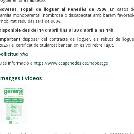
lloguer en una habitació.
Novetat: Topall de lloguer al Penedès de 750€
. En casos d
família monoparental, nombrosa o discapacitat amb barem favorabl
(mobilitat reduïda) serà de 900€.
Disponible des del 14 d'abril fins al 30 d'abril a les 14h.
Important
disposar del contracte de lloguer, els rebuts de llogue
2026 i el certificat de titularitat bancari on es vol rebre l'ajut.
Sol·licitud
(clic)
Més informació a
https://www.ccapenedes.cat/habitatge
Imatges i vídeos