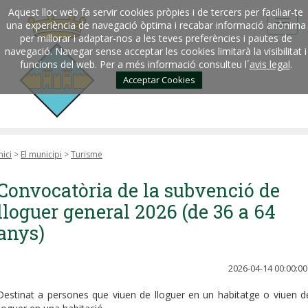
Aquest lloc web fa servir cookies pròpies i de tercers per faciliar-te
una experiència de navegació òptima i recabar informació anònima
per millorar i adaptar-nos a les teves preferències i pautes de
navegació. Navegar sense acceptar les cookies limitarà la visibilitat i
funcions del web. Per a més informació consulteu l´
avis legal
.
Acceptar Cookies
nici
>
El municipi
>
Turisme
Convocatòria de la subvenció de
lloguer general 2026 (de 36 a 64
anys)
2026-04-14 00:00:00
Destinat a persones que viuen de lloguer en un habitatge o viuen d