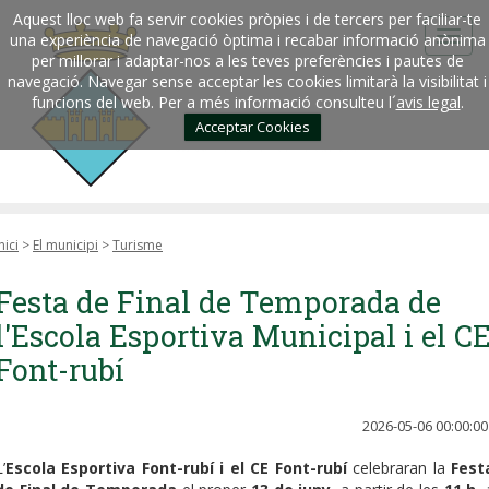
Aquest lloc web fa servir cookies pròpies i de tercers per faciliar-te
una experiència de navegació òptima i recabar informació anònima
per millorar i adaptar-nos a les teves preferències i pautes de
navegació. Navegar sense acceptar les cookies limitarà la visibilitat i
funcions del web. Per a més informació consulteu l´
avis legal
.
Acceptar Cookies
nici
>
El municipi
>
Turisme
Festa de Final de Temporada de
l'Escola Esportiva Municipal i el C
Font-rubí
2026-05-06 00:00:00
’
Escola Esportiva Font-rubí i el CE Font-rubí
celebraran la
Fest