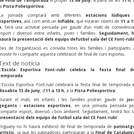
de Final de Temporada
el proper
13 de juny
, a partir de les
11 h
, 
la
Pista Poliesportiva
.
La jornada comptarà amb diferents
estacions lúdiques 
esportives
, així com amb un
inflable
, que estaran oberts de
11 a 1
h
. Serà una activitat pensada per gaudir d’un matí de convivència
esport i diversió entre infants, joves i famílies.
Seguidament, h
haurà la presentació dels equips defutbol sala del CE Font-rubí
Des de l’organització es convida totes les famílies i participants 
assistir-hi i compartir aquesta celebració de final de curs esportiu.
Text de notícia
L’Escola Esportiva Font-rubí celebra la festa final d
temporada
L’Escola Esportiva Font-rubí celebrarà la festa final de temporada e
dissabte 13 de juny
, d’
11 a 13 h
, a la
Pista Poliesportiva
.
Durant el matí, els infants i les famílies podran gaudir de
joc
gegants
i
estacions esportives
, en una jornada pensada pe
compartir esport, diversió i bon ambient. Seguidament, tindrà lloc l
presentació dels equips de futbol sala del CE Font-rubí
.
Enguany no hi haurà exhibició de final de temporada de
patinatg
artístic
, ja que les patinadores participaran a la
Final de Cataluny