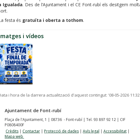
a Igualada
. Des de l’Ajuntament i el CE Font-rubí els desitgem molt
sort.
La festa és
gratuïta i oberta a tothom
.
Imatges i vídeos
Data i hora de la darrera actualització d'aquest contingut:
'08-05-2026 11:32
Ajuntament de Font-rubí
Plaça de l'Ajuntament, 1 | 08736 - Font-rubí | Tel. 93 897 92 12 | CIF
P0808400F
Crèdits
|
Contactar
|
Protecció de dades
|
Avís legal
|
Accessibilitat
|
Mapa web