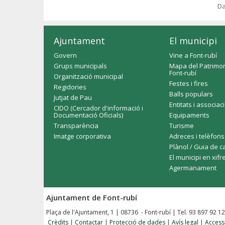
Da
Ajuntament
El municipi
Govern
Vine a Font-rubí
Grups municipals
Mapa del Patrimon
Font-rubí
Organització municipal
Festes i fires
Regidories
Balls populars
Jutjat de Pau
Entitats i associac
CIDO (Cercador d'informació i
Documentació Oficials)
Equipaments
Transparència
Turisme
Imatge corporativa
Adreces i telèfons
Plànol / Guia de c
El municipi en xifr
Agermanament
Ajuntament de Font-rubí
Plaça de l'Ajuntament, 1 | 08736 - Font-rubí | Tel. 93 897 92 1
Crèdits
|
Contactar
|
Protecció de dades
|
Avís legal
|
Accessi