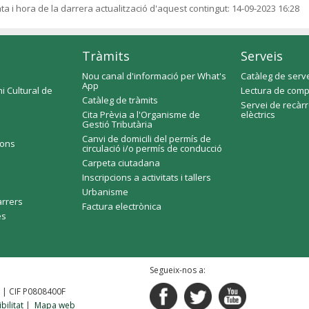
ta i hora de la darrera actualització d'aquest contingut:
14-09-2023 16:28
Tràmits
Serveis
Nou canal d'informació per What's
Catàleg de serv
App
i Cultural de
Lectura de comp
Catàleg de tràmits
Servei de recàr
Cita Prèvia a l'Organisme de
elèctrics
Gestió Tributària
Canvi de domicili del permís de
ions
circulació i/o permís de conducció
Carpeta ciutadana
Inscripcions a activitats i tallers
Urbanisme
arrers
Factura electrònica
es
Segueix-nos a:
2 | CIF P0808400F
bilitat
|
Mapa web