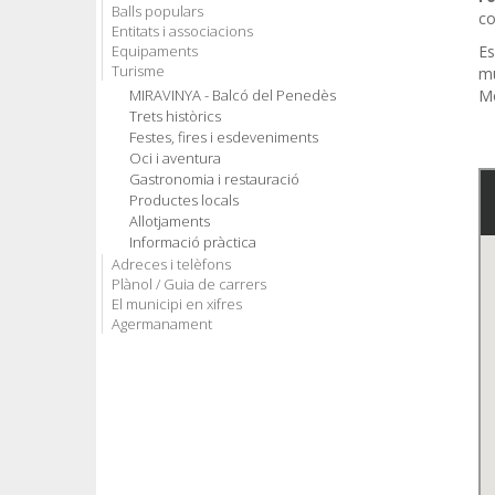
Balls populars
co
Entitats i associacions
Equipaments
Es
Turisme
mu
MIRAVINYA - Balcó del Penedès
Mo
Trets històrics
Festes, fires i esdeveniments
Oci i aventura
Gastronomia i restauració
Productes locals
Allotjaments
Informació pràctica
Adreces i telèfons
Plànol / Guia de carrers
El municipi en xifres
Agermanament