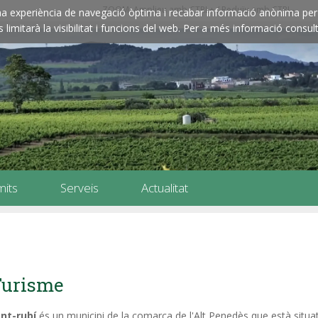
ZOOM: Amplieu amb CTRL+ / Reduïu amb CTRL-
e una experiència de navegació òptima i recabar informació anònima per 
imitarà la visibilitat i funcions del web. Per a més informació consult
mits
Serveis
Actualitat
Turisme
nt-rubí
és un municipi de la comarca de l'Alt Penedès que està situat 