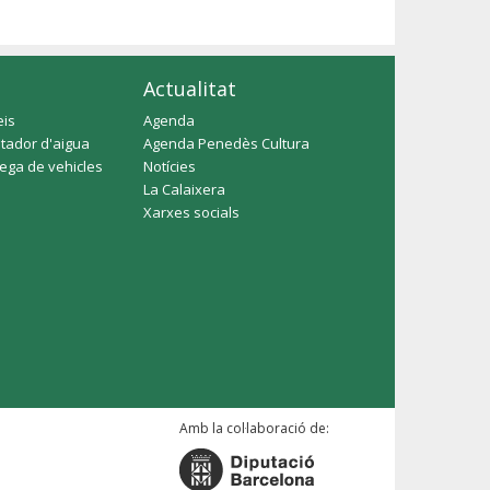
Actualitat
eis
Agenda
tador d'aigua
Agenda Penedès Cultura
rega de vehicles
Notícies
La Calaixera
Xarxes socials
Amb la col·laboració de: