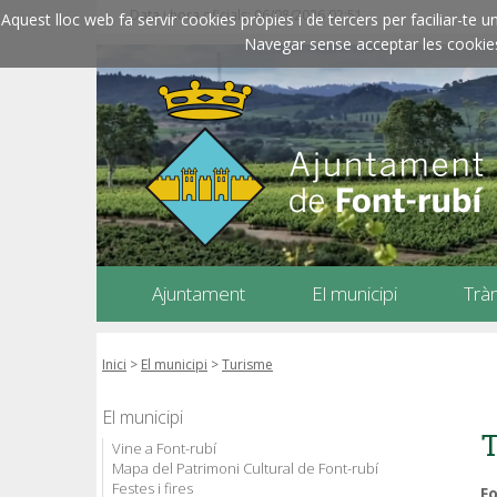
Data i hora oficials: 06/08/2026
02:51
Aquest lloc web fa servir cookies pròpies i de tercers per faciliar-t
Navegar sense acceptar les cookies l
Ajuntament
El municipi
Trà
Inici
>
El municipi
>
Turisme
El municipi
Vine a Font-rubí
Mapa del Patrimoni Cultural de Font-rubí
Festes i fires
Fo