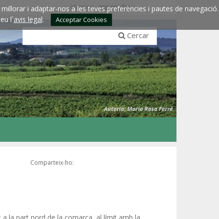
Idiomes:
esp
eng
fra
millorar i adaptar-nos a les teves preferències i pautes de navegació.
eu l´
avis legal
.
Acceptar Cookies
Cercar
Comparteix-ho:
a la part nord de la comarca, al límit amb la