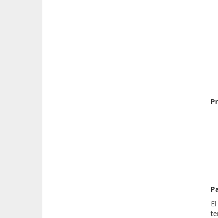
P
Pa
E
te