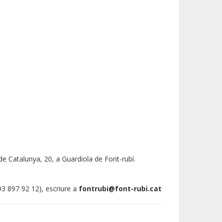
a de Catalunya, 20, a Guardiola de Font-rubí.
93 897 92 12), escriure a
fontrubi@font-rubi.cat