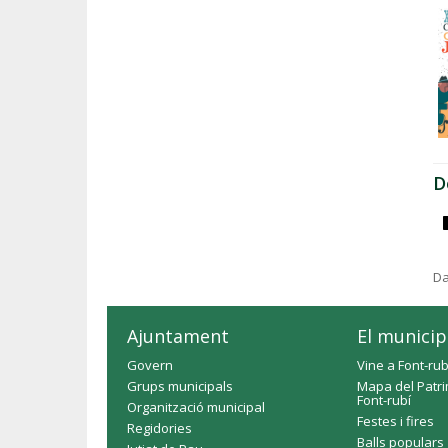
D
Da
Ajuntament
El municip
Govern
Vine a Font-rub
Grups municipals
Mapa del Patri
Font-rubí
Organització municipal
Festes i fires
Regidories
Balls populars