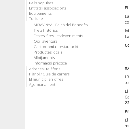
Balls populars
E
Entitats i associacions
Equipaments
La
Turisme
co
MIRAVINYA - Balcó del Penedès
Trets històrics
In
Festes, fires i esdeveniments
La
Oci i aventura
Co
Gastronomia i restauració
Productes locals
Allotjaments
Informació pràctica
XX
Adreces i telèfons
Plànol / Guia de carrers
L’
El municipi en xifres
to
Agermanament
El
Ca
22
P
E
mú