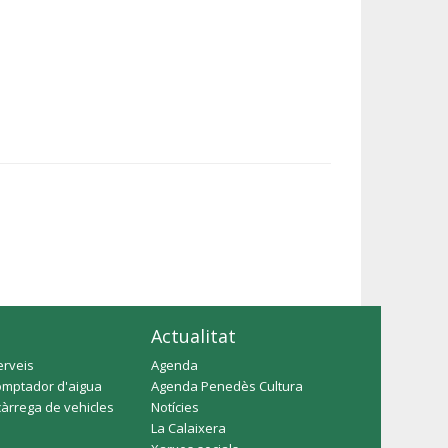
Actualitat
erveis
Agenda
omptador d'aigua
Agenda Penedès Cultura
càrrega de vehicles
Notícies
La Calaixera