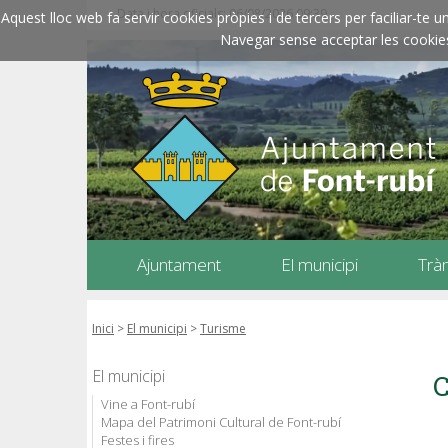
Data i hora oficials: 06/08/2026
09:39
Aquest lloc web fa servir cookies pròpies i de tercers per faciliar-t
Navegar sense acceptar les cookies l
Ajuntament
El municipi
Trà
Inici
>
El municipi
>
Turisme
El municipi
C
Vine a Font-rubí
Mapa del Patrimoni Cultural de Font-rubí
Festes i fires