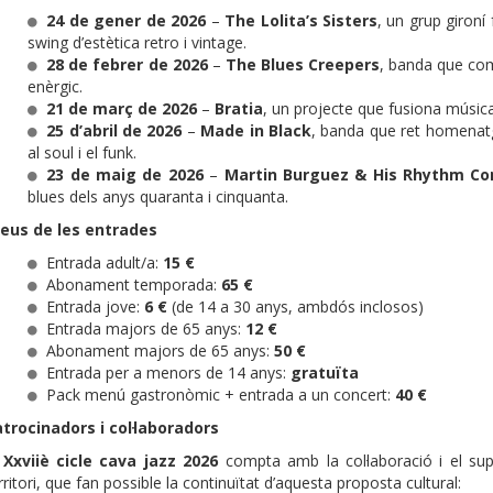
24 de gener de 2026
–
The Lolita’s Sisters
, un grup gironí
swing d’estètica retro i vintage.
28 de febrer de 2026
–
The Blues Creepers
, banda que com
enèrgic.
21 de març de 2026
–
Bratia
, un projecte que fusiona músic
25 d’abril de 2026
–
Made in Black
, banda que ret homenatge
al soul i el funk.
23 de maig de 2026
–
Martin Burguez & His Rhythm C
blues dels anys quaranta i cinquanta.
reus de les entrades
Entrada adult/a:
15 €
Abonament temporada:
65 €
Entrada jove:
6 €
(de 14 a 30 anys, ambdós inclosos)
Entrada majors de 65 anys:
12 €
Abonament majors de 65 anys:
50 €
Entrada per a menors de 14 anys:
gratuïta
Pack menú gastronòmic + entrada a un concert:
40 €
trocinadors i col·laboradors
l
Xxviiè cicle cava jazz 2026
compta amb la col·laboració i el sup
rritori, que fan possible la continuïtat d’aquesta proposta cultural: