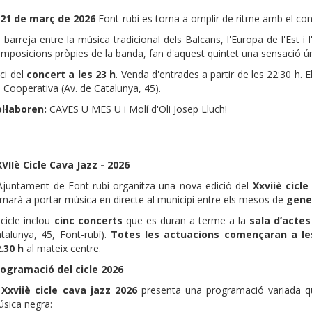
l
21 de març de 2026
Font-rubí es torna a omplir de ritme amb el con
 barreja entre la música tradicional dels Balcans, l'Europa de l'Est i 
mposicions pròpies de la banda, fan d'aquest quintet una sensació ún
ici del
concert a les 23 h
. Venda d'entrades a partir de les 22:30 h. E
 Cooperativa (Av. de Catalunya, 45).
l·laboren:
CAVES U MES U i Molí d'Oli Josep Lluch!
VIIè Cicle Cava Jazz - 2026
Ajuntament de Font-rubí organitza una nova edició del
Xxviiè cicle
rnarà a portar música en directe al municipi entre els mesos de
gene
 cicle inclou
cinc concerts
que es duran a terme a la
sala d’actes
talunya, 45, Font-rubí).
Totes les actuacions començaran a le
.30 h
al mateix centre.
rogramació del cicle 2026
l
Xxviiè cicle cava jazz 2026
presenta una programació variada qu
sica negra: