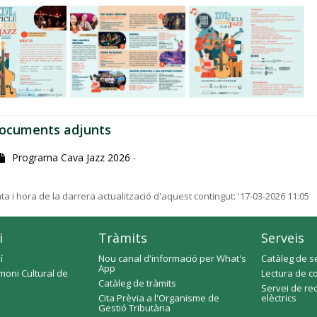
ocuments adjunts
Programa Cava Jazz 2026
-
ta i hora de la darrera actualització d'aquest contingut:
'17-03-2026 11:05
i
Tràmits
Serveis
í
Nou canal d'informació per What's
Catàleg de s
App
moni Cultural de
Lectura de c
Catàleg de tràmits
Servei de re
Cita Prèvia a l'Organisme de
elèctrics
Gestió Tributària