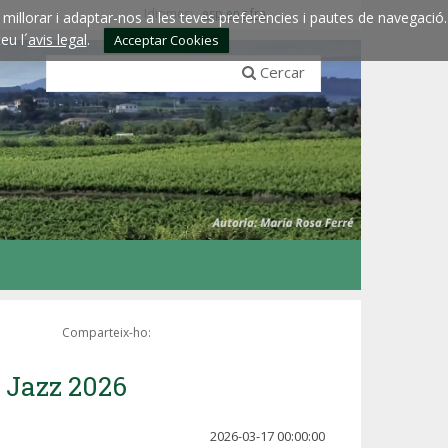
Idiomes:
esp
eng
fra
millorar i adaptar-nos a les teves preferències i pautes de navegació.
eu l´
avis legal
.
Acceptar Cookies
Cercar
Comparteix-ho:
a Jazz 2026
2026-03-17 00:00:00