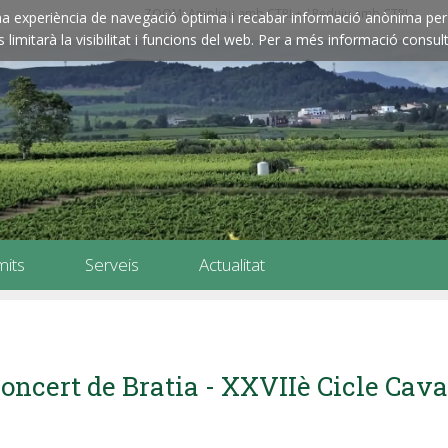
ZOOM: Amplieu amb CTRL+ / Reduïu amb CTRL-
e una experiència de navegació òptima i recabar informació anònima per 
imitarà la visibilitat i funcions del web. Per a més informació consult
mits
Serveis
Actualitat
oncert de Bratia - XXVIIè Cicle Cav