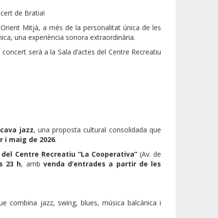
cert de Bratia!
l'Orient Mitjà, a més de la personalitat única de les
ica, una experiència sonora extraordinària.
l concert serà a la Sala d’actes del Centre Recreatiu
 cava jazz
, una proposta cultural consolidada que
r i maig de 2026
.
 del Centre Recreatiu “La Cooperativa”
(Av. de
s 23 h
, amb
venda d’entrades a partir de les
e combina jazz, swing, blues, música balcànica i