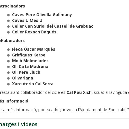
atrocinadors
Caves Pere Olivella Galimany
Caves U Mes U
Celler Can Suriol del Castell de Grabuac
Celler Rexach Baqués
l·laboradors
Fleca Òscar Marquès
Gràfiques Kerpe
Moiò Melmelades
Oli Ca la Madrona
Oli Pere Lluch
Olivariana
Xarcuteria Cal Serra
 restaurant col·laborador del cicle és
Cal Pau Xich
, situat a l’avingud
és informació
r a més informació, podeu adreçar-vos a l’Ajuntament de Font-rubí (
matges i vídeos