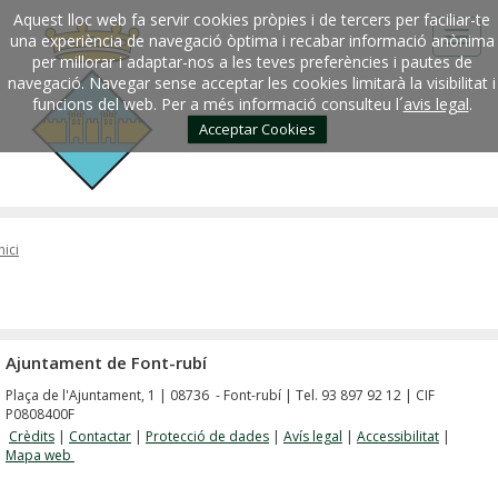
Aquest lloc web fa servir cookies pròpies i de tercers per faciliar-te
una experiència de navegació òptima i recabar informació anònima
per millorar i adaptar-nos a les teves preferències i pautes de
navegació. Navegar sense acceptar les cookies limitarà la visibilitat i
funcions del web. Per a més informació consulteu l´
avis legal
.
Acceptar Cookies
nici
Ajuntament de Font-rubí
Plaça de l'Ajuntament, 1 | 08736 - Font-rubí | Tel. 93 897 92 12 | CIF
P0808400F
Crèdits
|
Contactar
|
Protecció de dades
|
Avís legal
|
Accessibilitat
|
Mapa web