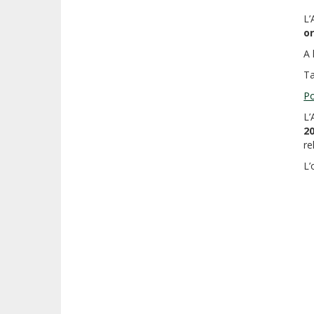
L’
or
A 
Ta
Po
L’
2
re
L’