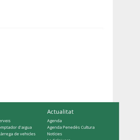
Actualitat
erveis
Agenda
omptador d'aigua
Agenda Penedès Cultura
càrrega de vehicles
Notícies