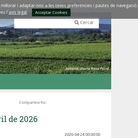
Idiomes:
esp
eng
fra
millorar i adaptar-nos a les teves preferències i pautes de navegació.
eu l´
avis legal
.
Acceptar Cookies
Cercar
Comparteix-ho:
ril de 2026
2026-04-24 00:00:00