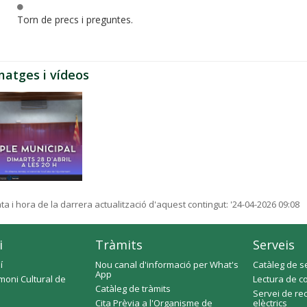
Torn de precs i preguntes.
matges i vídeos
ta i hora de la darrera actualització d'aquest contingut:
'24-04-2026 09:08
i
Tràmits
Serveis
í
Nou canal d'informació per What's
Catàleg de s
App
moni Cultural de
Lectura de c
Catàleg de tràmits
Servei de re
Cita Prèvia a l'Organisme de
elèctrics