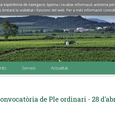
ZOOM: Amplieu amb CTRL+ / Reduïu amb CTRL-
e una experiència de navegació òptima i recabar informació anònima per 
imitarà la visibilitat i funcions del web. Per a més informació consult
mits
Serveis
Actualitat
onvocatòria de Ple ordinari - 28 d'ab