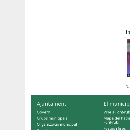
I
Da
Ajuntament
El municip
Govern
Vine a Font-rub
Grups municipals
Mapa del Patri
Font-rubí
Organització municipal
Festes i fires