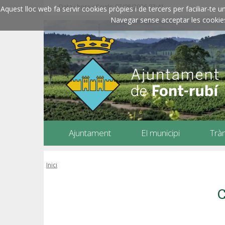
Data i hora oficials: 07/08/2026
07:41
Aquest lloc web fa servir cookies pròpies i de tercers per faciliar-t
Navegar sense acceptar les cookies l
Ajuntament
El municipi
Trà
Inici
C