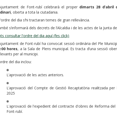
Ajuntament de Font-rubí celebrarà el proper
dimarts 28 d’abril 
dinari
, oberta a tota la ciutadania.
l’ordre del dia s’hi tractaran temes de gran rellevància.
mbé s’informarà dels decrets de l’Alcaldia i de les actes de la Junta 
ts consultar l'ordre del dia aquí (fes click)
Ajuntament de Font-rubí ha convocat sessió ordinària del Ple Munici
0:00 hores
, a la Sala de Plens municipal. Es tracta d’una sessió obe
llevants per al municipi.
ordre del dia inclou:
L’aprovació de les actes anteriors.
L’aprovació del Compte de Gestió Recaptatòria realitzada per l
2025
L'aprovació de l'expedient del contracte d'obres de Reforma del
Font-rubí.