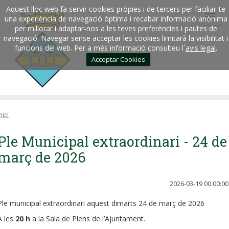
Aquest lloc web fa servir cookies pròpies i de tercers per faciliar-te
una experiència de navegació òptima i recabar informació anònima
per millorar i adaptar-nos a les teves preferències i pautes de
navegació. Navegar sense acceptar les cookies limitarà la visibilitat i
funcions del web. Per a més informació consulteu l´
avis legal
.
Acceptar Cookies
nici
Ple Municipal extraordinari - 24 de
març de 2026
2026-03-19 00:00:00
Ple municipal extraordinari aquest dimarts 24 de març de 2026
A les
20 h
a la Sala de Plens de l’Ajuntament.