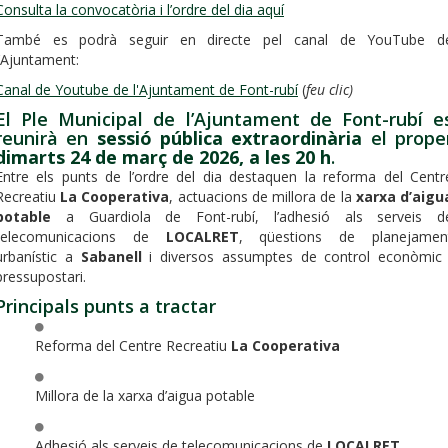
Consulta la convocatòria i l’ordre del dia aquí
També es podrà seguir en directe pel canal de YouTube d
l’Ajuntament:
Canal de Youtube de l'Ajuntament de Font-rubí
(
feu clic)
El Ple Municipal de l’Ajuntament de Font-rubí e
reunirà en
sessió pública extraordinària
el prope
dimarts 24 de març de 2026, a les 20 h
.
Entre els punts de l’ordre del dia destaquen la reforma del Centr
Recreatiu
La Cooperativa
, actuacions de millora de la
xarxa d’aigu
potable
a Guardiola de Font-rubí, l’adhesió als serveis d
telecomunicacions de
LOCALRET
, qüestions de planejamen
urbanístic a
Sabanell
i diversos assumptes de control econòmic 
pressupostari.
Principals punts a tractar
Reforma del Centre Recreatiu
La Cooperativa
Millora de la xarxa d’aigua potable
Adhesió als serveis de telecomunicacions de
LOCALRET