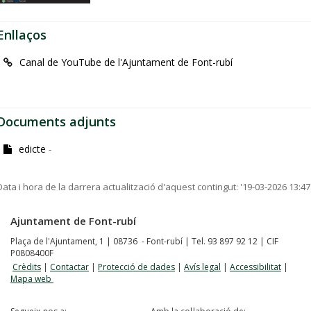
Enllaços
Canal de YouTube de l'Ajuntament de Font-rubí
Documents adjunts
edicte
-
Data i hora de la darrera actualització d'aquest contingut:
'19-03-2026 13:47
Ajuntament de Font-rubí
Plaça de l'Ajuntament, 1 | 08736 - Font-rubí | Tel. 93 897 92 12 | CIF
P0808400F
Crèdits
|
Contactar
|
Protecció de dades
|
Avís legal
|
Accessibilitat
|
Mapa web