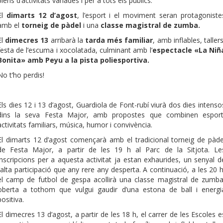
plens d’activitats variades i per a tots els públics.
El
dimarts 12 d’agost
, l’esport i el moviment seran protagoniste
amb el
torneig de pàdel
i una
classe magistral de zumba.
El
dimecres 13
arribarà la
tarda més familiar
, amb inflables, tallers
festa de l’escuma i xocolatada, culminant amb l’
espectacle «La Niñ
Bonita» amb Peyu a la pista poliesportiva.
No t’ho perdis!
Els dies 12 i 13 d’agost, Guardiola de Font-rubí viurà dos dies intenso
dins la seva Festa Major, amb propostes que combinen esport
activitats familiars, música, humor i convivència.
El dimarts 12 d’agost començarà amb el tradicional torneig de pàde
de Festa Major, a partir de les 19 h al Parc de la Sitjota. Le
inscripcions per a aquesta activitat ja estan exhaurides, un senyal d
l’alta participació que any rere any desperta. A continuació, a les 20 h
el camp de futbol de gespa acollirà una classe magistral de zumba
oberta a tothom que vulgui gaudir d’una estona de ball i energi
positiva.
El dimecres 13 d’agost, a partir de les 18 h, el carrer de les Escoles e