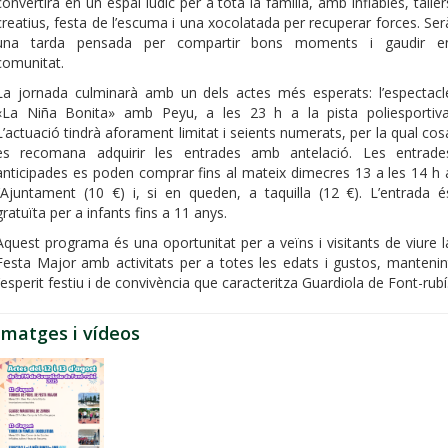
convertirà en un espai lúdic per a tota la família, amb inflables, taller
creatius, festa de l’escuma i una xocolatada per recuperar forces. Ser
una tarda pensada per compartir bons moments i gaudir e
comunitat.
La jornada culminarà amb un dels actes més esperats: l’espectacl
«La Niña Bonita» amb Peyu, a les 23 h a la pista poliesportiva
L’actuació tindrà aforament limitat i seients numerats, per la qual cos
es recomana adquirir les entrades amb antelació. Les entrade
anticipades es poden comprar fins al mateix dimecres 13 a les 14 h 
l’Ajuntament (10 €) i, si en queden, a taquilla (12 €). L’entrada é
gratuïta per a infants fins a 11 anys.
Aquest programa és una oportunitat per a veïns i visitants de viure l
Festa Major amb activitats per a totes les edats i gustos, mantenin
l’esperit festiu i de convivència que caracteritza Guardiola de Font-rubí
Imatges i vídeos