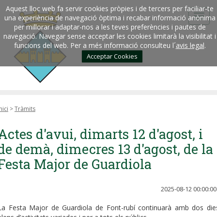
Aquest lloc web fa servir cookies pròpies i de tercers per faciliar-te
una experiència de navegació òptima i recabar informació anònima
per millorar i adaptar-nos a les teves preferències i pautes de
navegació. Navegar sense acceptar les cookies limitarà la visibilitat i
funcions del web. Per a més informació consulteu l´
avis legal
.
Acceptar Cookies
nici
>
Tràmits
Actes d'avui, dimarts 12 d'agost, i
de demà, dimecres 13 d'agost, de la
Festa Major de Guardiola
2025-08-12 00:00:00
La Festa Major de Guardiola de Font-rubí continuarà amb dos die