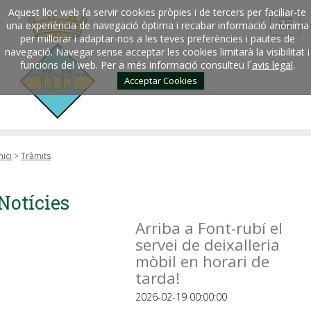
Aquest lloc web fa servir cookies pròpies i de tercers per faciliar-te
una experiència de navegació òptima i recabar informació anònima
per millorar i adaptar-nos a les teves preferències i pautes de
navegació. Navegar sense acceptar les cookies limitarà la visibilitat i
funcions del web. Per a més informació consulteu l´
avis legal
.
Acceptar Cookies
nici
>
Tràmits
Notícies
Arriba a Font-rubí el
servei de deixalleria
mòbil en horari de
tarda!
2026-02-19 00:00:00