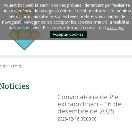
Aquest lloc web fa servir cookies pròpies i de tercers per faciliar-te
una experiència de navegació òptima i recabar informació anònima
per millorar i adaptar-nos a les teves preferències i pautes de
navegació. Navegar sense acceptar les cookies limitarà la visibilitat i
funcions del web. Per a més informació consulteu l´
avis legal
.
Acceptar Cookies
nici
>
Tràmits
Notícies
Convocatòria de Ple
extraordinari - 16 de
desembre de 2025
2025-12-16 00:00:00