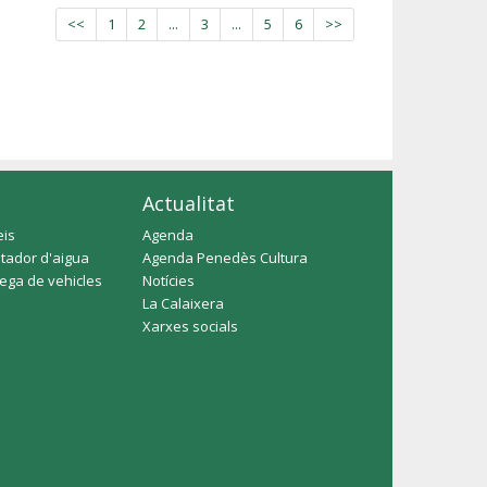
<<
1
2
...
3
...
5
6
>>
Actualitat
eis
Agenda
tador d'aigua
Agenda Penedès Cultura
rega de vehicles
Notícies
La Calaixera
Xarxes socials