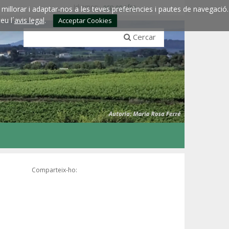
Idiomes:
esp
eng
fra
millorar i adaptar-nos a les teves preferències i pautes de navegació.
eu l´
avis legal
.
Acceptar Cookies
Cercar
Comparteix-ho: