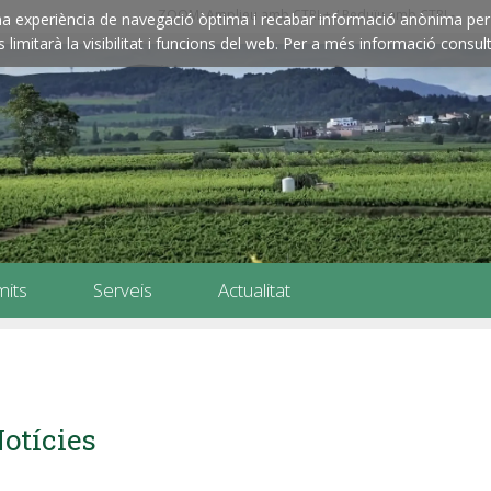
ZOOM: Amplieu amb CTRL+ / Reduïu amb CTRL-
e una experiència de navegació òptima i recabar informació anònima per 
imitarà la visibilitat i funcions del web. Per a més informació consult
mits
Serveis
Actualitat
otícies