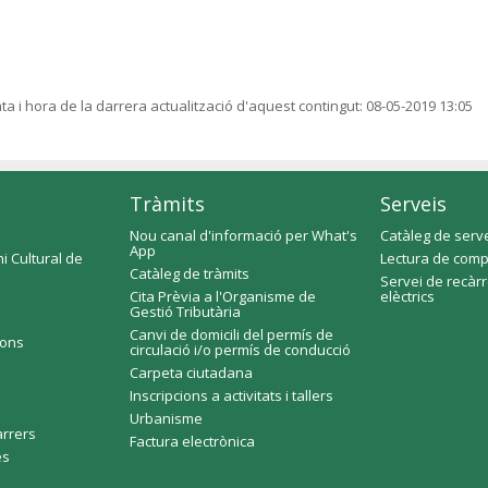
ta i hora de la darrera actualització d'aquest contingut:
08-05-2019 13:05
Tràmits
Serveis
Nou canal d'informació per What's
Catàleg de serv
App
i Cultural de
Lectura de comp
Catàleg de tràmits
Servei de recàr
Cita Prèvia a l'Organisme de
elèctrics
Gestió Tributària
Canvi de domicili del permís de
ions
circulació i/o permís de conducció
Carpeta ciutadana
Inscripcions a activitats i tallers
Urbanisme
arrers
Factura electrònica
es