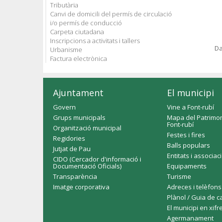
Tributària
Canvi de domicili del permís de circulació
i/o permís de conducció
Carpeta ciutadana
Inscripcions a activitats i tallers
Da
Urbanisme
Factura electrònica
Ajuntament
El municipi
Govern
Vine a Font-rubí
Grups municipals
Mapa del Patrimon
Font-rubí
Organització municipal
Festes i fires
Regidories
Balls populars
Jutjat de Pau
Entitats i associac
CIDO (Cercador d'informació i
Documentació Oficials)
Equipaments
Transparència
Turisme
Imatge corporativa
Adreces i telèfons
Plànol / Guia de c
El municipi en xifr
Agermanament