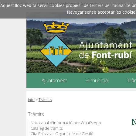
Data i hora oficials: 08/08/2026
00:39
Aquest lloc web fa servir cookies pròpies i de tercers per faciliar-t
Navegar sense acceptar les cookies l
Ajuntament
El municipi
Trà
Inici
>
Tràmits
Tràmits
N
Nou canal d'informació per What's App
Catàleg de tràmits
Cita Prèvia a l'Organisme de Gestió