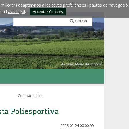
Idiomes:
esp
eng
fra
millorar i adaptar-nos a les teves preferències i pautes de navegació.
eu l´
avis legal
.
Acceptar Cookies
Cercar
Comparteix-ho:
ista Poliesportiva
2026-03-24 00:00:00