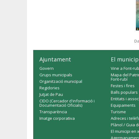
Da
Ajuntament
El municip
Govern
Vine a Font-rub
Grups municipals
Mapa del Patri
Font-rubí
Organització municipal
Festes i fires
Regidories
Balls populars
Jutjat de Pau
Entitats i asso
CIDO (Cercador d'informació i
Documentació Oficials)
Equipaments
Transparència
Turisme
Imatge corporativa
Adreces i telè
Plànol / Guia d
El municipi en 
Agermanamen