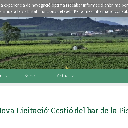
ZOOM: Amplieu amb CTRL+ / Reduïu amb CTRL-
e una experiència de navegació òptima i recabar informació anònima per 
imitarà la visibilitat i funcions del web. Per a més informació consult
mits
Serveis
Actualitat
ova Licitació: Gestió del bar de la P