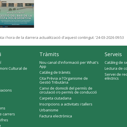
ta i hora de la darrera actualització d'aquest contingut:
'24-03-2026 09:53
i
Tràmits
Serveis
í
Nou canal d'informació per What's
Catàleg de s
App
moni Cultural de
Lectura de c
Catàleg de tràmits
Servei de re
Cita Prèvia a l'Organisme de
elèctrics
Gestió Tributària
Canvi de domicili del permís de
ciacions
circulació i/o permís de conducció
Carpeta ciutadana
Inscripcions a activitats i tallers
fons
Urbanisme
e carrers
Factura electrònica
xifres
t