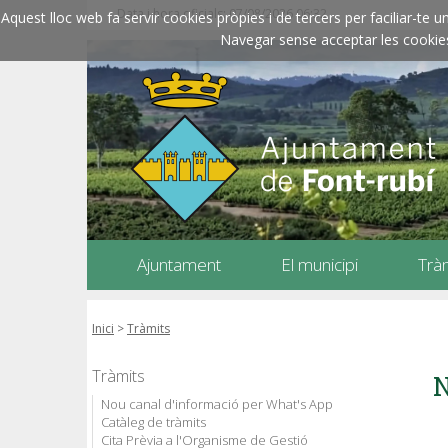
Data i hora oficials: 07/08/2026
06:32
Aquest lloc web fa servir cookies pròpies i de tercers per faciliar-t
Navegar sense acceptar les cookies l
Ajuntament
El municipi
Trà
Inici
>
Tràmits
Tràmits
N
Nou canal d'informació per What's App
Catàleg de tràmits
Cita Prèvia a l'Organisme de Gestió