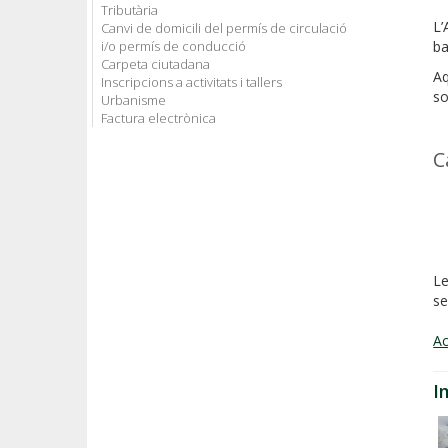
Tributària
L’
Canvi de domicili del permís de circulació
i/o permís de conducció
ba
Carpeta ciutadana
Aq
Inscripcions a activitats i tallers
so
Urbanisme
Factura electrònica
C
Le
se
Ac
I