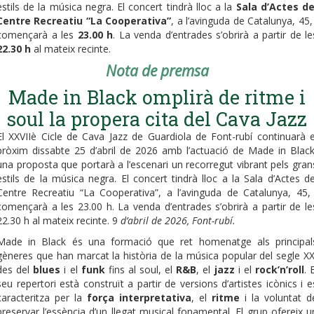
estils de la música negra. El concert tindrà lloc a la
Sala d’Actes de
Centre Recreatiu “La Cooperativa”
, a l’avinguda de Catalunya, 45, 
començarà a les
23.00 h
. La venda d’entrades s’obrirà a partir de le
22.30 h
al mateix recinte.
Nota de premsa
Made in Black omplirà de ritme i
soul la propera cita del Cava Jazz
El XXVIIè Cicle de Cava Jazz de Guardiola de Font-rubí continuarà e
pròxim dissabte 25 d’abril de 2026 amb l’actuació de Made in Black
una proposta que portarà a l’escenari un recorregut vibrant pels gran
estils de la música negra. El concert tindrà lloc a la Sala d’Actes de
Centre Recreatiu “La Cooperativa”, a l’avinguda de Catalunya, 45, 
començarà a les 23.00 h. La venda d’entrades s’obrirà a partir de le
22.30 h al mateix recinte. 9
d’abril de 2026, Font-rubí.
Made in Black és una formació que ret homenatge als principal
gèneres que han marcat la història de la música popular del segle XX
des del
blues
i el
funk
fins al soul, el
R&B
, el
jazz
i el
rock’n’roll
. 
seu repertori està construït a partir de versions d’artistes icònics i e
caracteritza per la
força interpretativa
, el
ritme
i la voluntat d
preservar l’essència d’un llegat musical fonamental. El grup ofereix u