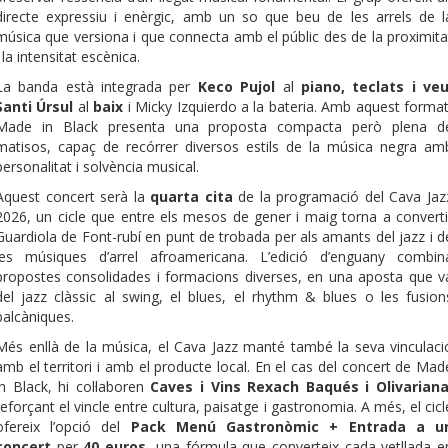
directe expressiu i enèrgic, amb un so que beu de les arrels de l
música que versiona i que connecta amb el públic des de la proximita
i la intensitat escènica.
La banda està integrada per
Keco Pujol
al
piano, teclats i veu
Santi Úrsul
al
baix
i Micky Izquierdo a la bateria. Amb aquest format
Made in Black presenta una proposta compacta però plena d
matisos, capaç de recórrer diversos estils de la música negra am
personalitat i solvència musical.
Aquest concert serà la
quarta cita
de la programació del Cava Jaz
2026, un cicle que entre els mesos de gener i maig torna a converti
Guardiola de Font-rubí en punt de trobada per als amants del jazz i d
les músiques d’arrel afroamericana. L’edició d’enguany combin
propostes consolidades i formacions diverses, en una aposta que v
del jazz clàssic al swing, el blues, el rhythm & blues o les fusion
balcàniques.
Més enllà de la música, el Cava Jazz manté també la seva vinculaci
amb el territori i amb el producte local. En el cas del concert de Mad
in Black, hi col·laboren
Caves i Vins Rexach Baqués i Olivarian
reforçant el vincle entre cultura, paisatge i gastronomia. A més, el cicl
ofereix l’opció del
Pack Menú Gastronòmic + Entrada a u
concert
per
40 euros
, una fórmula que converteix cada vetllada e