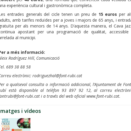
una experiència cultural i gastronòmica completa.
Les entrades generals del cicle tenen un preu de
15 euros
per al
adults, amb tarifes reduïdes per a joves i majors de 65 anys, i entrad
gratuïta per als menors de 14 anys. D’aquesta manera, el Cava Jaz
continua apostant per una programació de qualitat, accessible 
arrelada al municipi.
Per a més informació:
Aleix Rodríguez Hill, Comunicació
Tel. 689 38 88 58
Correu electrònic: rodriguezhal@font-rubi.cat
Per a qualsevol consulta o informació addicional, l’Ajuntament de Font
rubí està disponible al telèfon 93 897 92 12, al correu electròni
fontrubi@font-rubi.cat i a través del web oficial www.font-rubi.cat.
Imatges i vídeos