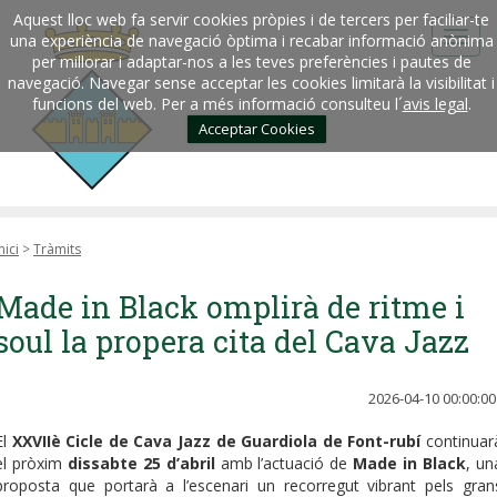
Aquest lloc web fa servir cookies pròpies i de tercers per faciliar-te
una experiència de navegació òptima i recabar informació anònima
per millorar i adaptar-nos a les teves preferències i pautes de
navegació. Navegar sense acceptar les cookies limitarà la visibilitat i
funcions del web. Per a més informació consulteu l´
avis legal
.
Acceptar Cookies
nici
>
Tràmits
Made in Black omplirà de ritme i
soul la propera cita del Cava Jazz
2026-04-10 00:00:00
El
XXVIIè Cicle de Cava Jazz de Guardiola de Font-rubí
continuar
el pròxim
dissabte 25 d’abril
amb l’actuació de
Made in Black
, un
proposta que portarà a l’escenari un recorregut vibrant pels gran