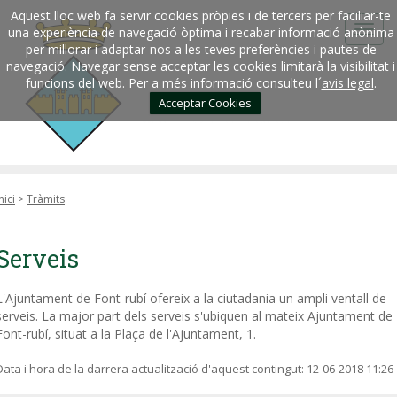
Aquest lloc web fa servir cookies pròpies i de tercers per faciliar-te
una experiència de navegació òptima i recabar informació anònima
per millorar i adaptar-nos a les teves preferències i pautes de
navegació. Navegar sense acceptar les cookies limitarà la visibilitat i
funcions del web. Per a més informació consulteu l´
avis legal
.
Acceptar Cookies
nici
>
Tràmits
Serveis
L'Ajuntament de Font-rubí ofereix a la ciutadania un ampli ventall de
serveis. La major part dels serveis s'ubiquen al mateix Ajuntament de
Font-rubí, situat a la Plaça de l'Ajuntament, 1.
Data i hora de la darrera actualització d'aquest contingut:
12-06-2018 11:26