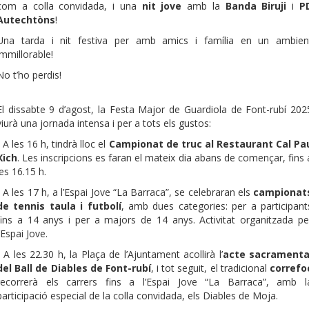
com a colla convidada, i una
nit jove
amb la
Banda Biruji
i
P
Autechtòns
!
Una tarda i nit festiva per amb amics i família en un ambien
immillorable!
No t’ho perdis!
El dissabte 9 d’agost, la Festa Major de Guardiola de Font-rubí 202
viurà una jornada intensa i per a tots els gustos:
- A les 16 h, tindrà lloc el
Campionat de truc al Restaurant Cal Pa
Xich
. Les inscripcions es faran el mateix dia abans de començar, fins 
les 16.15 h.
- A les 17 h, a l’Espai Jove “La Barraca”, se celebraran els
campionat
de tennis taula i futbolí
, amb dues categories: per a participant
fins a 14 anys i per a majors de 14 anys. Activitat organitzada pe
l’Espai Jove.
- A les 22.30 h, la Plaça de l’Ajuntament acollirà l’
acte sacramenta
del Ball de Diables de Font-rubí
, i tot seguit, el tradicional
correfo
recorrerà els carrers fins a l’Espai Jove “La Barraca”, amb l
participació especial de la colla convidada, els Diables de Moja.