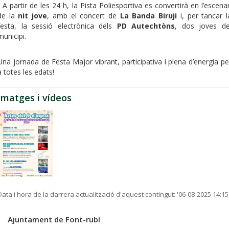
- A partir de les 24 h, la Pista Poliesportiva es convertirà en l’escenar
de la
nit jove
, amb el concert de
La Banda Biruji
i, per tancar l
festa, la sessió electrònica dels
PD Autechtòns
, dos joves de
municipi.
Una jornada de Festa Major vibrant, participativa i plena d’energia pe
a totes les edats!
Imatges i vídeos
Data i hora de la darrera actualització d'aquest contingut:
'06-08-2025 14:15
Ajuntament de Font-rubí