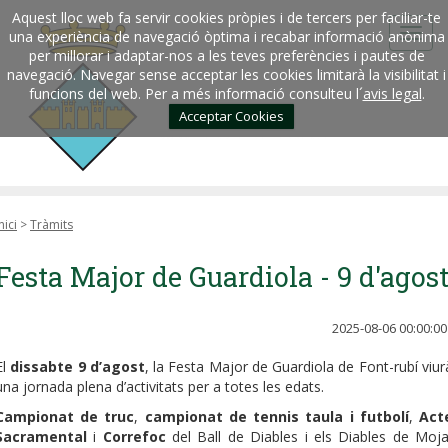
Aquest lloc web fa servir cookies pròpies i de tercers per faciliar-te
una experiència de navegació òptima i recabar informació anònima
per millorar i adaptar-nos a les teves preferències i pautes de
navegació. Navegar sense acceptar les cookies limitarà la visibilitat i
funcions del web. Per a més informació consulteu l´
avis legal
.
Acceptar Cookies
nici
>
Tràmits
Festa Major de Guardiola - 9 d'agos
2025-08-06 00:00:00
El
dissabte 9 d’agost
, la Festa Major de Guardiola de Font-rubí viur
una jornada plena d’activitats per a totes les edats.
Campionat de truc
,
campionat de tennis taula i futbolí
,
Act
Sacramental
i
Correfoc
del Ball de Diables i els Diables de Moja