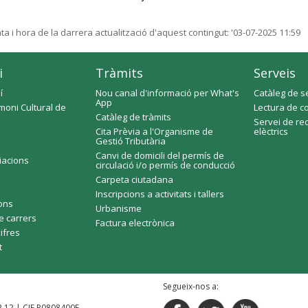
ta i hora de la darrera actualització d'aquest contingut:
'03-07-2025 11:59
i
Tràmits
Serveis
í
Nou canal d'informació per What's
Catàleg de s
App
moni Cultural de
Lectura de c
Catàleg de tràmits
Servei de re
Cita Prèvia a l'Organisme de
elèctrics
Gestió Tributària
Canvi de domicili del permís de
ciacions
circulació i/o permís de conducció
Carpeta ciutadana
Inscripcions a activitats i tallers
fons
Urbanisme
e carrers
Factura electrònica
xifres
t
Segueix-nos a:
92 12 | CIF P0808400F