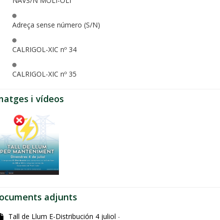
NAVS/N MOLI-OLI
Adreça sense número (S/N)
CALRIGOL-XIC nº 34
CALRIGOL-XIC nº 35
matges i vídeos
ocuments adjunts
Tall de Llum E-Distribución 4 juliol
-