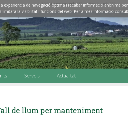
ZOOM: Amplieu amb CTRL+ / Reduïu amb CTRL-
e una experiència de navegació òptima i recabar informació anònima per 
imitarà la visibilitat i funcions del web. Per a més informació consult
mits
Serveis
Actualitat
all de llum per manteniment