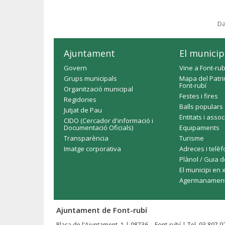
Da
Ajuntament
El municip
Govern
Vine a Font-rub
Grups municipals
Mapa del Patri
Font-rubí
Organització municipal
Festes i fires
Regidories
Balls populars
Jutjat de Pau
Entitats i asso
CIDO (Cercador d'informació i
Documentació Oficials)
Equipaments
Transparència
Turisme
Imatge corporativa
Adreces i telè
Plànol / Guia d
El municipi en 
Agermanamen
Ajuntament de Font-rubí
Plaça de l'Ajuntament, 1 | 08736 - Font-rubí | Tel. 93 897 