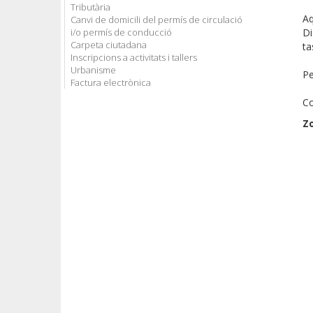
Tributària
A
Canvi de domicili del permís de circulació
i/o permís de conducció
Di
Carpeta ciutadana
ta
Inscripcions a activitats i tallers
Urbanisme
Pe
Factura electrònica
Co
Z