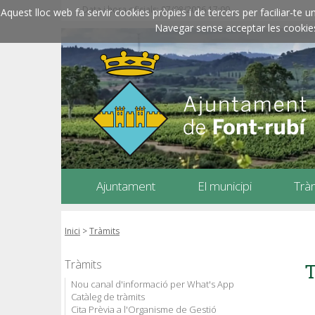
Data i hora oficials: 07/08/2026
17:00
Aquest lloc web fa servir cookies pròpies i de tercers per faciliar-t
Navegar sense acceptar les cookies l
Ajuntament
El municipi
Trà
Inici
>
Tràmits
Tràmits
T
Nou canal d'informació per What's App
Catàleg de tràmits
Cita Prèvia a l'Organisme de Gestió