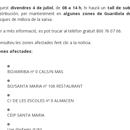
quest
divendres 4 de juliol
, de
08 a 14 h
, hi haurà un
tall de su
stribución, per manteniment en
algunes zones de Guardiola de
sques de millora de la xarxa.
r a més informació, es pot trucar al telèfon gratuït 800 76 07 06.
nsulteu les zones afectades fent clic a la notícia.
ones afectades:
BO/ARRIBA nº 0 CALS/N MAS
BO/SANTA MARIA nº 106 RESTAURANT
C/ DE LES ESCOLES nº 0 ALMACEN
CEIP SANTA MARIA
Llar d'infants (S/N)