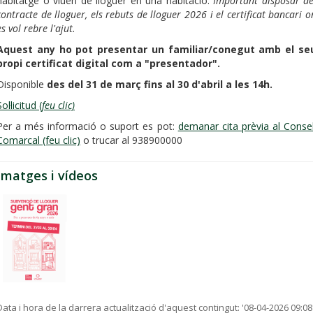
habitatge o viuen de lloguer en una habitació.
Important disposar de
contracte de lloguer, els rebuts de lloguer 2026 i el certificat bancari o
es vol rebre l'ajut.
Aquest any ho pot presentar un familiar/conegut amb el se
propi certificat digital com a "presentador".
Disponible
des del 31 de març fins al 30 d'abril a les 14h.
ol·licitud (
feu clic)
Per a més informació o suport es pot:
demanar cita prèvia al Consel
Comarcal (feu clic)
o trucar al 938900000
Imatges i vídeos
Data i hora de la darrera actualització d'aquest contingut:
'08-04-2026 09:08