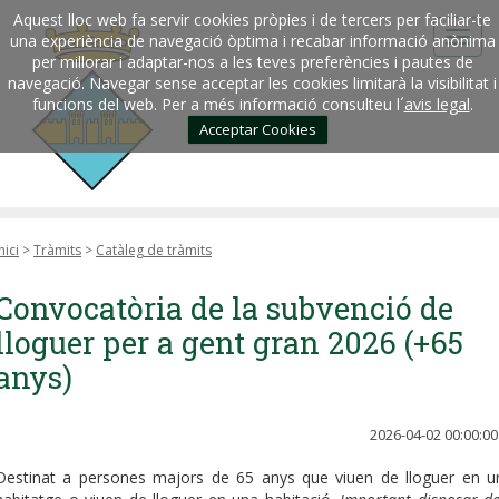
Aquest lloc web fa servir cookies pròpies i de tercers per faciliar-te
una experiència de navegació òptima i recabar informació anònima
per millorar i adaptar-nos a les teves preferències i pautes de
navegació. Navegar sense acceptar les cookies limitarà la visibilitat i
funcions del web. Per a més informació consulteu l´
avis legal
.
Acceptar Cookies
nici
>
Tràmits
>
Catàleg de tràmits
Convocatòria de la subvenció de
lloguer per a gent gran 2026 (+65
anys)
2026-04-02 00:00:00
Destinat a persones majors de 65 anys que viuen de lloguer en u