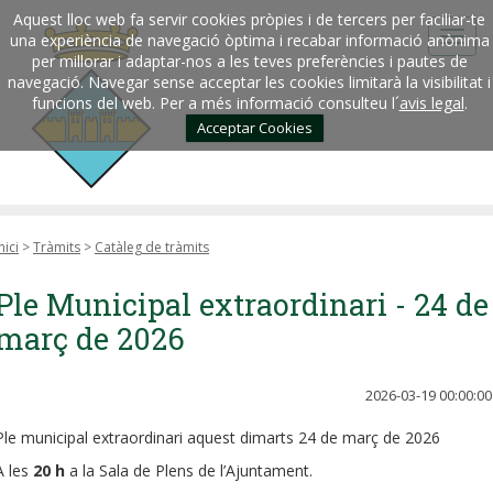
Aquest lloc web fa servir cookies pròpies i de tercers per faciliar-te
una experiència de navegació òptima i recabar informació anònima
per millorar i adaptar-nos a les teves preferències i pautes de
navegació. Navegar sense acceptar les cookies limitarà la visibilitat i
funcions del web. Per a més informació consulteu l´
avis legal
.
Acceptar Cookies
nici
>
Tràmits
>
Catàleg de tràmits
Ple Municipal extraordinari - 24 de
març de 2026
2026-03-19 00:00:00
Ple municipal extraordinari aquest dimarts 24 de març de 2026
A les
20 h
a la Sala de Plens de l’Ajuntament.