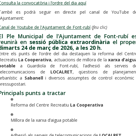
Consulta la convocatòria i l’ordre del dia aquí
També es podrà seguir en directe pel canal de YouTube d
l’Ajuntament:
Canal de Youtube de l'Ajuntament de Font-rubí
(
feu clic)
El Ple Municipal de l’Ajuntament de Font-rubí e
reunirà en
sessió pública extraordinària
el prope
dimarts 24 de març de 2026, a les 20 h
.
Entre els punts de l’ordre del dia destaquen la reforma del Centr
Recreatiu
La Cooperativa
, actuacions de millora de la
xarxa d’aigu
potable
a Guardiola de Font-rubí, l’adhesió als serveis d
telecomunicacions de
LOCALRET
, qüestions de planejamen
urbanístic a
Sabanell
i diversos assumptes de control econòmic 
pressupostari.
Principals punts a tractar
Reforma del Centre Recreatiu
La Cooperativa
Millora de la xarxa d’aigua potable
Adhesió als serveis de telecomunicacions de
LOCALRET