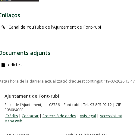
Enllaços
Canal de YouTube de l'Ajuntament de Font-rubí
Documents adjunts
edicte
-
Data i hora de la darrera actualització d'aquest contingut:
'19-03-2026 13:47
Ajuntament de Font-rubí
Plaça de l'Ajuntament, 1 | 08736 - Font-rubí | Tel. 93 897 92 12 | CIF
P0808400F
Crèdits
|
Contactar
|
Protecció de dades
|
Avís legal
|
Accessibilitat
|
Mapa web