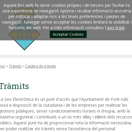
Aquest lloc web fa servir cookies pròpies i de tercers per faciliar-te
una experiència de navegació òptima i recabar informació anònima
per millorar i adaptar-nos a les teves preferències i pautes de
navegació. Navegar sense acceptar les cookies limitarà la visibilitat i
funcions del web. Per a més informació consulteu l´
avis legal
.
Acceptar Cookies
nici
>
Tràmits
>
Catàleg de tràmits
Tràmits
La Seu Electrònica és un punt d'accés que l'Ajuntament de Font-rubí
posa a disposició de la ciutadania i de les empreses per realitzar les
gestions públiques, sense condicionaments horaris ni d'espai, amb la
màxima seguretat i contribuint a un ús més eficaç i eficient dels recurso
públics. Aquest punt ha de proporcionar tota la informació necessària
per poder realitzar els tràmits sense l’assistència del personal