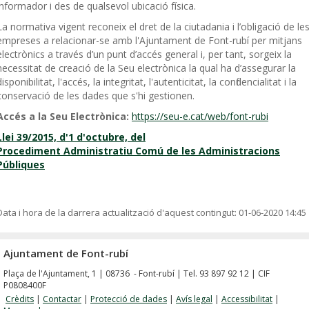
informador i des de qualsevol ubicació física.
La normativa vigent reconeix el dret de la ciutadania i l’obligació de le
empreses a relacionar-se amb l'Ajuntament de Font-rubí per mitjans
electrònics a través d’un punt d’accés general i, per tant, sorgeix la
necessitat de creació de la Seu electrònica la qual ha d’assegurar la
disponibilitat, l'accés, la integritat, l'autenticitat, la confidencialitat i la
conservació de les dades que s'hi gestionen.
Accés a la Seu Electrònica:
https://seu-e.cat/web/font-rubi
Llei 39/2015, d'1 d'octubre, del
Procediment Administratiu Comú de les Administracions
Públiques
Data i hora de la darrera actualització d'aquest contingut:
01-06-2020 14:45
Ajuntament de Font-rubí
Plaça de l'Ajuntament, 1 | 08736 - Font-rubí | Tel. 93 897 92 12 | CIF
P0808400F
Crèdits
|
Contactar
|
Protecció de dades
|
Avís legal
|
Accessibilitat
|