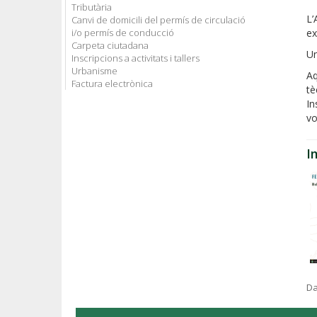
Tributària
L’
Canvi de domicili del permís de circulació
i/o permís de conducció
ex
Carpeta ciutadana
Un
Inscripcions a activitats i tallers
Urbanisme
Aq
Factura electrònica
tè
In
vo
I
Da