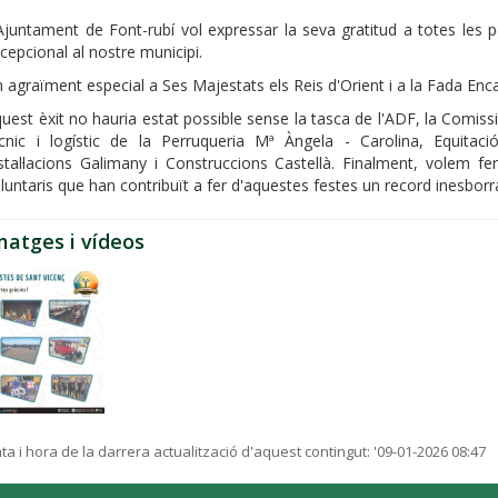
Ajuntament de Font-rubí vol expressar la seva gratitud a totes les p
cepcional al nostre municipi.
 agraïment especial a Ses Majestats els Reis d'Orient i a la Fada Enca
uest èxit no hauria estat possible sense la tasca de l'ADF, la Comissi
cnic i logístic de la Perruqueria Mª Àngela - Carolina, Equitació
stal·lacions Galimany i Construccions Castellà. Finalment, volem fe
luntaris que han contribuït a fer d'aquestes festes un record inesborr
matges i vídeos
ta i hora de la darrera actualització d'aquest contingut:
'09-01-2026 08:47