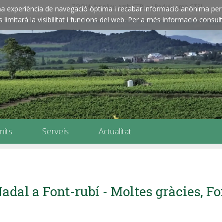
ZOOM: Amplieu amb CTRL+ / Reduïu amb CTRL-
e una experiència de navegació òptima i recabar informació anònima per 
imitarà la visibilitat i funcions del web. Per a més informació consult
mits
Serveis
Actualitat
adal a Font-rubí - Moltes gràcies, Fo