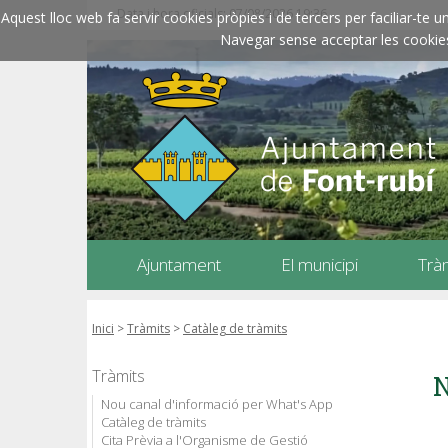
Data i hora oficials: 07/08/2026
19:36
Aquest lloc web fa servir cookies pròpies i de tercers per faciliar-t
Navegar sense acceptar les cookies l
Ajuntament
El municipi
Trà
Inici
>
Tràmits
>
Catàleg de tràmits
Tràmits
N
Nou canal d'informació per What's App
Catàleg de tràmits
Cita Prèvia a l'Organisme de Gestió