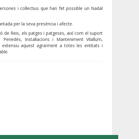
ersones i col·lectius que han fet possible un Nadal
ntada per la seva presència i afecte.
ó de Reis, els patges i patgeses, així com el suport
 Penedès, Instal·lacions i Manteniment Vilallum,
r extensiu aquest agraïment a totes les entitats i
able.