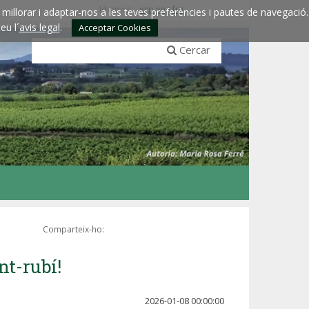
Idiomes:
esp
eng
fra
millorar i adaptar-nos a les teves preferències i pautes de navegació.
eu l´
avis legal
.
Acceptar Cookies
Cercar
Comparteix-ho:
nt-rubí!
2026-01-08 00:00:00