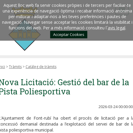
Aquest lloc web fa servir cookies pròpies i de tercers per faciliar-te
una experiència de navegació òptima i recabar informació anònima
per millorar i adaptar-nos a les teves preferències i pautes de
navegació. Navegar sense acceptar les cookies limitarà la visibilitat i
funcions del web. Per a més informació consulteu l´
avis legal
.
Acceptar Cookies
nici
>
Tràmits
>
Catàleg de tràmits
Nova Licitació: Gestió del bar de la
Pista Poliesportiva
2026-03-24 00:00:00
L’Ajuntament de Font-rubí ha obert el procés de licitació per a l
concessió demanial destinada a l’explotació del servei de bar de l
pista poliesportiva municipal.