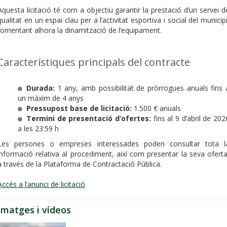
Aquesta licitació té com a objectiu garantir la prestació d’un servei d
qualitat en un espai clau per a l’activitat esportiva i social del municipi
fomentant alhora la dinamització de l’equipament.
Característiques principals del contracte
Durada:
1 any, amb possibilitat de pròrrogues anuals fins 
un màxim de 4 anys
Pressupost base de licitació:
1.500 € anuals
Termini de presentació d’ofertes:
fins al 9 d’abril de 202
a les 23:59 h
Les persones o empreses interessades poden consultar tota l
informació relativa al procediment, així com presentar la seva oferta
a través de la Plataforma de Contractació Pública.
Accés a l’anunci de licitació
Imatges i vídeos