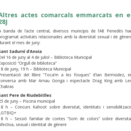
Altres actes comarcals emmarcats en e
28J
A banda de l’acte central, diversos municipis de l’Alt Penedès ha
programat activitats relacionades amb la diversitat sexual i de gèner
durant el mes de juny:
Sant Sadurní d’Anoia
Del 16 de juny al 4 de juliol – Biblioteca Municipal
Exposició “Orgull de biblioteca”
18 de juny, 19 h – Biblioteca Municipal
Presentació del llibre “Toca’m a les fosques” d’Ian Bermúdez, e
conversa amb Mar Arnau Gonga i espectacle Drag King amb Le
Chakras
Sant Pere de Riudebitlles
25 de juny – Piscina municipal
18 h – Concurs Kahoot sobre diversitat, identitats i sensibilitzaci
LGTBIQ+
18 h – Sessió familiar de contes “Som de colors” sobre diversita
afectiva, sexual i identitat de gènere