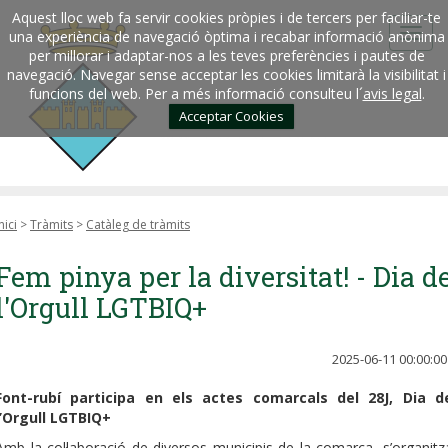
Aquest lloc web fa servir cookies pròpies i de tercers per faciliar-te
una experiència de navegació òptima i recabar informació anònima
per millorar i adaptar-nos a les teves preferències i pautes de
navegació. Navegar sense acceptar les cookies limitarà la visibilitat i
funcions del web. Per a més informació consulteu l´
avis legal
.
Acceptar Cookies
nici
>
Tràmits
>
Catàleg de tràmits
Fem pinya per la diversitat! - Dia d
l'Orgull LGTBIQ+
2025-06-11 00:00:00
Font-rubí participa en els actes comarcals del 28J, Dia d
l’Orgull LGTBIQ+
Amb la col·laboració de diversos municipis de la comarca, s’organitz