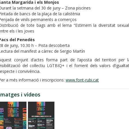
Santa Margarida i els Monjos
Durant la setmana del 30 de juny – Zona piscines
Pintada de bancs de la plaça de la calistènia
Penjada de vinils permanents a comerços
Distribució de tote bags amb el lema “Estimem la diversitat sexual
entre els i les joves
Pacs del Penedès
28 de juny, 10.30 h – Pista descoberta
Lectura del manifest a càrrec de Sergio Martín
Aquest conjunt d’actes forma part de l’aposta del territori per l
visibilització del col·lectiu LGTBIQ+ i el foment dels valors d’igualtat
respecte i convivència.
Per a més informació i inscripcions:
www.font-rubi.cat
Imatges i vídeos