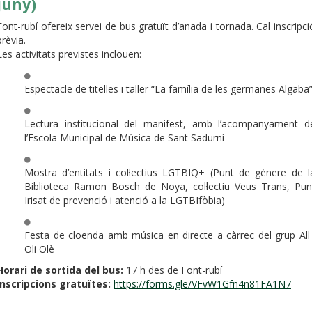
juny)
Font-rubí ofereix servei de bus gratuït d’anada i tornada. Cal inscripci
prèvia.
Les activitats previstes inclouen:
Espectacle de titelles i taller “La família de les germanes Algaba
Lectura institucional del manifest, amb l’acompanyament d
l’Escola Municipal de Música de Sant Sadurní
Mostra d’entitats i col·lectius LGTBIQ+ (Punt de gènere de l
Biblioteca Ramon Bosch de Noya, col·lectiu Veus Trans, Pun
Irisat de prevenció i atenció a la LGTBIfòbia)
Festa de cloenda amb música en directe a càrrec del grup All 
Oli Olè
Horari de sortida del bus:
17 h des de Font-rubí
Inscripcions gratuïtes:
https://forms.gle/VFvW1Gfn4n81FA1N7