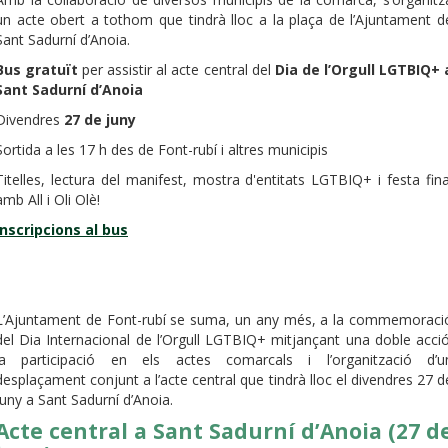
un acte obert a tothom que tindrà lloc a la plaça de l’Ajuntament d
Sant Sadurní d’Anoia.
Bus gratuït
per assistir al acte central del
Dia de l’Orgull LGTBIQ+ 
Sant Sadurní d’Anoia
Divendres
27 de juny
Sortida a les 17 h des de Font-rubí i altres municipis
Titelles, lectura del manifest, mostra d'entitats LGTBIQ+ i festa fina
amb All i Oli Olè!
Inscripcions al bus
L’Ajuntament de Font-rubí se suma, un any més, a la commemoraci
del Dia Internacional de l’Orgull LGTBIQ+ mitjançant una doble acció
la participació en els actes comarcals i l’organització d’u
desplaçament conjunt a l’acte central que tindrà lloc el divendres 27 d
juny a Sant Sadurní d’Anoia.
Acte central a Sant Sadurní d’Anoia (27 d