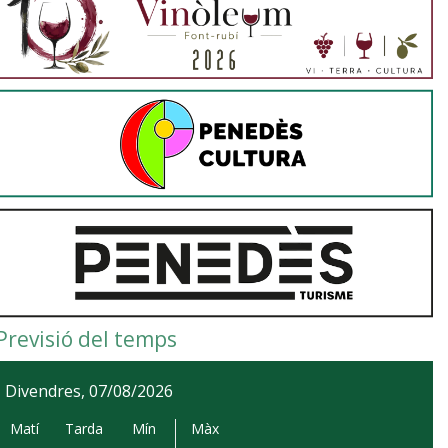
Previsió del temps
Divendres, 07/08/2026
Matí
Tarda
Mín
Màx