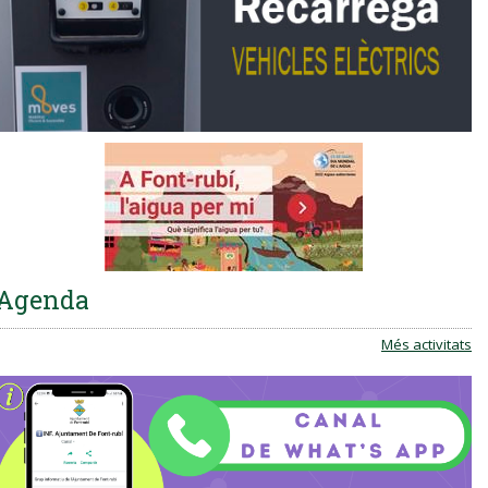
Agenda
Més activitats