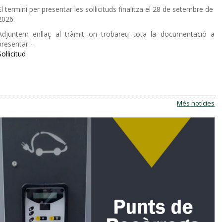
El termini per presentar les sol·licituds finalitza el 28 de setembre de
2026.
Adjuntem enllaç al tràmit on trobareu tota la documentació a
presentar -
Sol·licitud
Més notícies