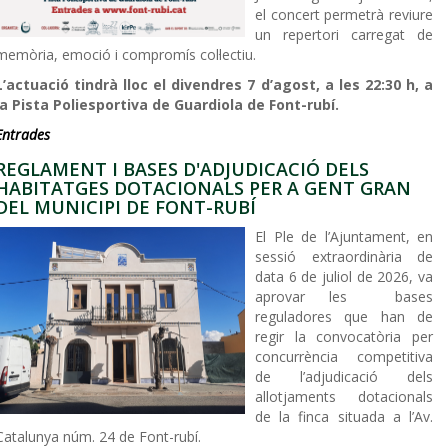
el concert permetrà reviure
un repertori carregat de
memòria, emoció i compromís col·lectiu.
L’actuació tindrà lloc el divendres 7 d’agost, a les 22:30 h, a
la Pista Poliesportiva de Guardiola de Font-rubí.
Entrades
REGLAMENT I BASES D'ADJUDICACIÓ DELS
HABITATGES DOTACIONALS PER A GENT GRAN
DEL MUNICIPI DE FONT-RUBÍ
El Ple de l’Ajuntament, en
sessió extraordinària de
data 6 de juliol de 2026, va
aprovar les bases
reguladores que han de
regir la convocatòria per
concurrència competitiva
de l’adjudicació dels
allotjaments dotacionals
de la finca situada a l’Av.
Catalunya núm. 24 de Font-rubí.