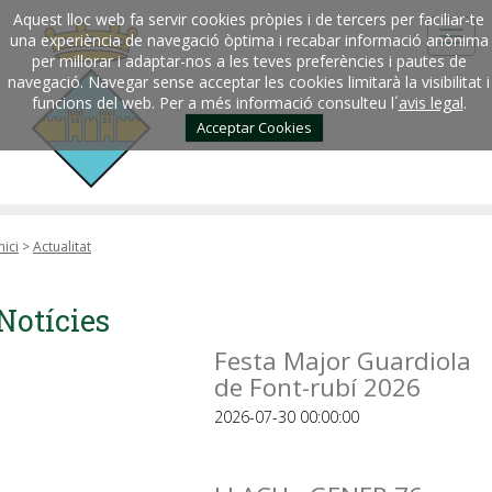
Aquest lloc web fa servir cookies pròpies i de tercers per faciliar-te
una experiència de navegació òptima i recabar informació anònima
per millorar i adaptar-nos a les teves preferències i pautes de
navegació. Navegar sense acceptar les cookies limitarà la visibilitat i
funcions del web. Per a més informació consulteu l´
avis legal
.
Acceptar Cookies
nici
>
Actualitat
Notícies
Festa Major Guardiola
de Font-rubí 2026
2026-07-30 00:00:00