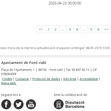
2026-04-23 00:00:00
<<
1
2
...
3
4
...
5
6
>>
Data i hora de la darrera actualització d'aquest contingut:
08-05-2019 13:05
Ajuntament de Font-rubí
Plaça de l'Ajuntament, 1 | 08736 - Font-rubí | Tel. 93 897 92 12 | CIF
P0808400F
Crèdits
|
Contactar
|
Protecció de dades
|
Avís legal
|
Accessibilitat
|
Mapa web
Segueix-nos a:
Amb la col·laboració de: