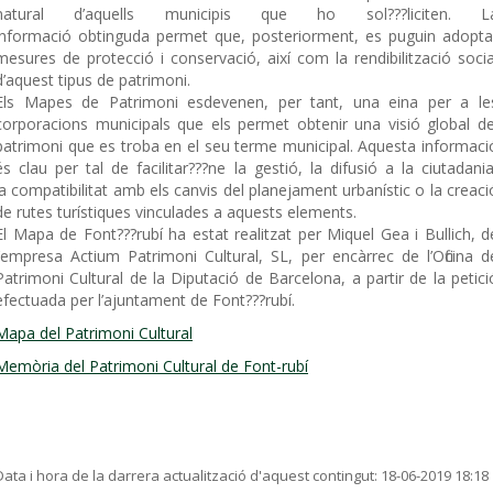
natural d’aquells municipis que ho sol???liciten. L
informació obtinguda permet que, posteriorment, es puguin adopta
mesures de protecció i conservació, així com la rendibilització socia
d’aquest tipus de patrimoni.
Els Mapes de Patrimoni esdevenen, per tant, una eina per a le
corporacions municipals que els permet obtenir una visió global de
patrimoni que es troba en el seu terme municipal. Aquesta informaci
és clau per tal de facilitar???ne la gestió, la difusió a la ciutadania
la compatibilitat amb els canvis del planejament urbanístic o la creaci
de rutes turístiques vinculades a aquests elements.
El Mapa de Font???rubí ha estat realitzat per Miquel Gea i Bullich, d
l’empresa Actium Patrimoni Cultural, SL, per encàrrec de l’Oficina d
Patrimoni Cultural de la Diputació de Barcelona, a partir de la petici
efectuada per l’ajuntament de Font???rubí.
Mapa del Patrimoni Cultural
Memòria del Patrimoni Cultural de Font-rubí
Data i hora de la darrera actualització d'aquest contingut:
18-06-2019 18:18