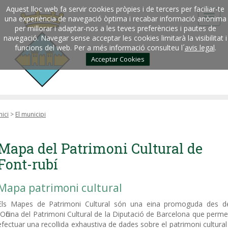
Aquest lloc web fa servir cookies pròpies i de tercers per faciliar-te
una experiència de navegació òptima i recabar informació anònima
per millorar i adaptar-nos a les teves preferències i pautes de
navegació. Navegar sense acceptar les cookies limitarà la visibilitat i
funcions del web. Per a més informació consulteu l´
avis legal
.
Acceptar Cookies
nici
>
El municipi
Mapa del Patrimoni Cultural de
Font-rubí
Mapa patrimoni cultural
Els Mapes de Patrimoni Cultural són una eina promoguda des d
l’Oficina del Patrimoni Cultural de la Diputació de Barcelona que perme
efectuar una recollida exhaustiva de dades sobre el patrimoni cultural 