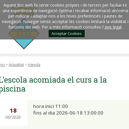
Aquest lloc web fa servir cookies pròpies i de tercers per faciliar-te
una experiència de navegació òptima i recabar informació anònima
per millorar i adaptar-nos a les teves preferències i pautes de
navegació. Navegar sense acceptar les cookies limitarà la visibilitat i
funcions del web. Per a més informació consulteu l´
avis legal
.
Acceptar Cookies
nici
>
Actualitat
>
Agenda
L'escola acomiada el curs a la
piscina
hora inici 11:00
18
fins al dia 2026-06-18 13:00:00
06/2026