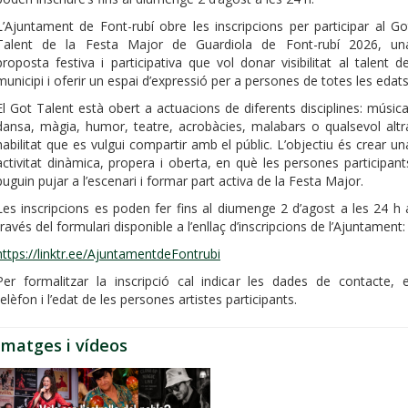
L’Ajuntament de Font-rubí obre les inscripcions per participar al Go
Talent de la Festa Major de Guardiola de Font-rubí 2026, un
proposta festiva i participativa que vol donar visibilitat al talent de
municipi i oferir un espai d’expressió per a persones de totes les edats
El Got Talent està obert a actuacions de diferents disciplines: música
dansa, màgia, humor, teatre, acrobàcies, malabars o qualsevol altr
habilitat que es vulgui compartir amb el públic. L’objectiu és crear un
activitat dinàmica, propera i oberta, en què les persones participant
puguin pujar a l’escenari i formar part activa de la Festa Major.
Les inscripcions es poden fer fins al diumenge 2 d’agost a les 24 h 
través del formulari disponible a l’enllaç d’inscripcions de l’Ajuntament:
https://linktr.ee/AjuntamentdeFontrubi
Per formalitzar la inscripció cal indicar les dades de contacte, e
telèfon i l’edat de les persones artistes participants.
Imatges i vídeos