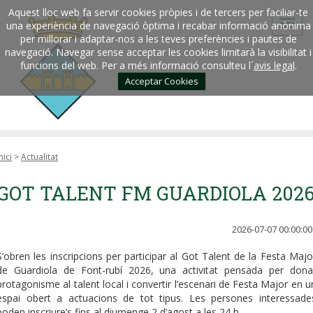
Aquest lloc web fa servir cookies pròpies i de tercers per faciliar-te
una experiència de navegació òptima i recabar informació anònima
per millorar i adaptar-nos a les teves preferències i pautes de
navegació. Navegar sense acceptar les cookies limitarà la visibilitat i
funcions del web. Per a més informació consulteu l´
avis legal
.
Acceptar Cookies
nici
>
Actualitat
GOT TALENT FM GUARDIOLA 202
2026-07-07 00:00:00
S’obren les inscripcions per participar al Got Talent de la Festa Majo
de Guardiola de Font-rubí 2026, una activitat pensada per dona
protagonisme al talent local i convertir l’escenari de Festa Major en u
espai obert a actuacions de tot tipus. Les persones interessade
poden inscriure’s fins al diumenge 2 d’agost a les 24 h.