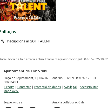
Enllaços
Inscripcions al GOT TALENT!
Data i hora de la darrera actualització d'aquest contingut:
'07-07-2026 10:02
Ajuntament de Font-rubí
Plaça de l'Ajuntament, 1 | 08736 - Font-rubí | Tel. 93 897 92 12 | CIF
P0808400F
Crèdits
|
Contactar
|
Protecció de dades
|
Avís legal
|
Accessibilitat
|
Mapa web
Segueix-nos a:
Amb la col·laboració de: