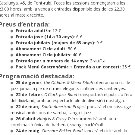
Catalunya, 45, de Font-rubí. Totes les sessions començaran a les
23.00 hores, amb la venda d’entrades disponible des de les 22.30
hores al mateix recinte.
Preus d’entrada:
Entrada adult/a:
12 €
Entrada jove (14 a 30 anys):
6 €
Entrada jubilats (majors de 65 anys):
9 €
Abonament Cicle adult:
50 €
Abonament Cicle jubilats:
40 €
Entrada per a menors de 14 anys:
Gratuïta
Pack Menú Gastronòmic + Entrada a un concert:
35 €
Programació destacada:
25 de gener
:
The Oldians & Memi Sillah
oferiran una nit de
jazz jamaicà ple de ritmes elegants i influències caribenyes.
22 de febrer
:
O’Clock Jazz Band
transportarà el públic a l’era
del dixieland, amb un espectacle ple de diversió i nostàlgia.
22 de març
:
South American Project
portarà el mestissatge
musical amb sons de samba, tango i jazz.
26 d’abril
:
Hanfris & Crazy Trio
sorprendrà amb una
combinació única de barberia, swing i rock’n’roll.
24 de maig
:
Clarence Bekker Band
tancarà el cicle amb la