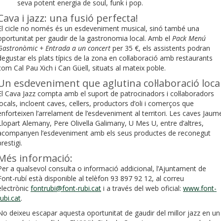
seva potent energia de soul, funk i pop.
Cava i jazz: una fusió perfecta!
El cicle no només és un esdeveniment musical, sinó també una
oportunitat per gaudir de la gastronomia local. Amb el
Pack Menú
Gastronòmic + Entrada a un concert
per 35 €, els assistents podran
degustar els plats típics de la zona en col·laboració amb restaurants
com Cal Pau Xich i Can Güell, situats al mateix poble.
Un esdeveniment que aglutina col·laboració loca
El Cava Jazz compta amb el suport de patrocinadors i col·laboradors
locals, incloent caves, cellers, productors d’oli i comerços que
enforteixen l’arrelament de l’esdeveniment al territori. Les caves Jaum
Llopart Alemany, Pere Olivella Galimany, U Mes U, entre d’altres,
acompanyen l’esdeveniment amb els seus productes de reconegut
prestigi.
Més informació:
Per a qualsevol consulta o informació addicional, l’Ajuntament de
Font-rubí està disponible al telèfon 93 897 92 12, al correu
electrònic
fontrubi@font-rubi.cat
i a través del web oficial:
www.font-
rubi.cat
.
No deixeu escapar aquesta oportunitat de gaudir del millor jazz en un