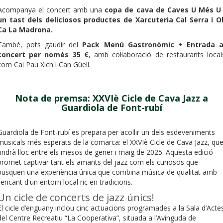
Acompanya el concert amb una
copa de cava de Caves U Més U 
un tast dels deliciosos productes de Xarcuteria Cal Serra i Ol
Ca La Madrona.
També, pots gaudir del
Pack Menú Gastronòmic + Entrada a
concert per només 35 €
, amb col·laboració de restaurants local
com Cal Pau Xich i Can Güell.
Nota de premsa: XXVIè Cicle de Cava Jazz a
Guardiola de Font-rubí
Guardiola de Font-rubí es prepara per acollir un dels esdeveniments
musicals més esperats de la comarca: el XXVIè Cicle de Cava Jazz, qu
tindrà lloc entre els mesos de gener i maig de 2025. Aquesta edició
promet captivar tant els amants del jazz com els curiosos que
busquen una experiència única que combina música de qualitat amb
l'encant d'un entorn local ric en tradicions.
Un cicle de concerts de jazz únics!
El cicle d’enguany inclou cinc actuacions programades a la Sala d’Acte
del Centre Recreatiu “La Cooperativa”, situada a l’Avinguda de