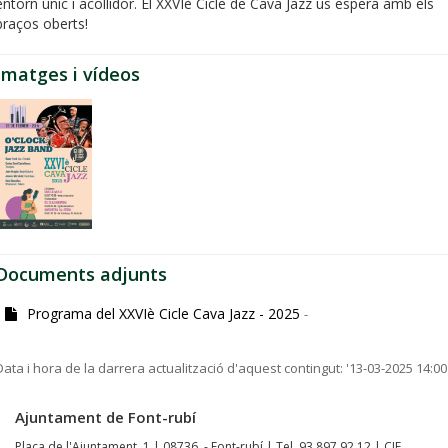
entorn únic i acollidor. El XXVIè Cicle de Cava Jazz us espera amb els
braços oberts!
Imatges i vídeos
Documents adjunts
Programa del XXVIè Cicle Cava Jazz - 2025
-
Data i hora de la darrera actualització d'aquest contingut:
'13-03-2025 14:00
Ajuntament de Font-rubí
Plaça de l'Ajuntament, 1 | 08736 - Font-rubí | Tel. 93 897 92 12 | CIF