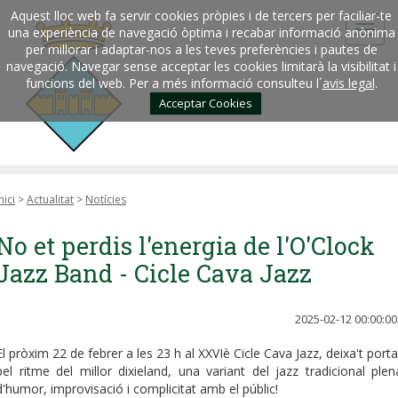
Aquest lloc web fa servir cookies pròpies i de tercers per faciliar-te
una experiència de navegació òptima i recabar informació anònima
per millorar i adaptar-nos a les teves preferències i pautes de
navegació. Navegar sense acceptar les cookies limitarà la visibilitat i
funcions del web. Per a més informació consulteu l´
avis legal
.
Acceptar Cookies
nici
>
Actualitat
>
Notícies
No et perdis l'energia de l'O'Clock
Jazz Band - Cicle Cava Jazz
2025-02-12 00:00:00
El pròxim 22 de febrer a les 23 h al XXVIè Cicle Cava Jazz, deixa't porta
pel ritme del millor dixieland, una variant del jazz tradicional plen
d'humor, improvisació i complicitat amb el públic!