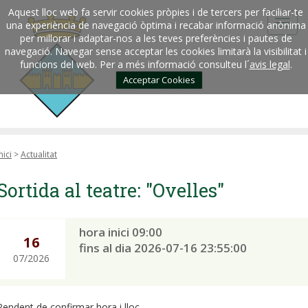
Aquest lloc web fa servir cookies pròpies i de tercers per faciliar-te
una experiència de navegació òptima i recabar informació anònima
per millorar i adaptar-nos a les teves preferències i pautes de
navegació. Navegar sense acceptar les cookies limitarà la visibilitat i
funcions del web. Per a més informació consulteu l´
avis legal
.
Acceptar Cookies
nici
>
Actualitat
Sortida al teatre: "Ovelles"
hora inici 09:00
16
fins al dia 2026-07-16 23:55:00
07/2026
Pendent de confirmar hora i lloc