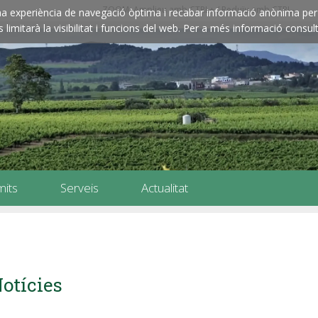
ZOOM: Amplieu amb CTRL+ / Reduïu amb CTRL-
e una experiència de navegació òptima i recabar informació anònima per 
imitarà la visibilitat i funcions del web. Per a més informació consult
mits
Serveis
Actualitat
otícies