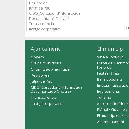
Regidories
Jutjat de Pau
CIDO (Cercador d'informació i
Documentació Oficials)
Transparència
Da
Imatge corporativa
Ajuntament
El municipi
Govern
Vine a Font-rubí
Grups municipals
Mapa del Patrimon
Font-rubí
Organització municipal
Festes i fires
Regidories
Balls populars
Jutjat de Pau
Entitats i associac
CIDO (Cercador d'informació i
Documentació Oficials)
Equipaments
Transparència
Turisme
Imatge corporativa
Adreces i telèfons
Plànol / Guia de c
El municipi en xifr
Agermanament