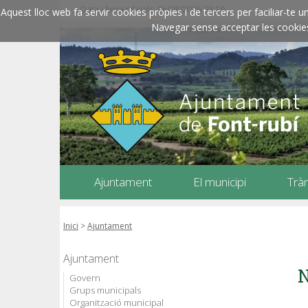
Data i hora oficials: 06/08/2026
03:19
Aquest lloc web fa servir cookies pròpies i de tercers per faciliar-t
Navegar sense acceptar les cookies l
Ajuntament
El municipi
Trà
Inici
>
Ajuntament
Ajuntament
N
Govern
Grups municipals
Organització municipal