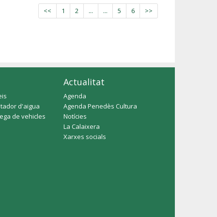
<<
1
2
...
...
5
6
>>
Actualitat
eis
Agenda
tador d'aigua
Agenda Penedès Cultura
rega de vehicles
Notícies
La Calaixera
Xarxes socials