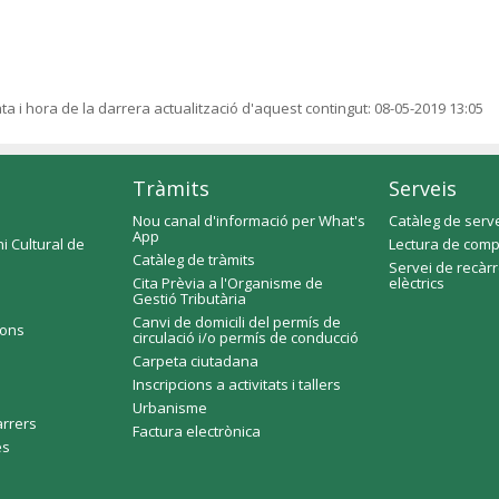
ta i hora de la darrera actualització d'aquest contingut:
08-05-2019 13:05
Tràmits
Serveis
Nou canal d'informació per What's
Catàleg de serv
App
i Cultural de
Lectura de comp
Catàleg de tràmits
Servei de recàr
Cita Prèvia a l'Organisme de
elèctrics
Gestió Tributària
Canvi de domicili del permís de
ions
circulació i/o permís de conducció
Carpeta ciutadana
Inscripcions a activitats i tallers
Urbanisme
arrers
Factura electrònica
es