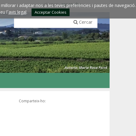
Idiomes:
esp
eng
fra
millorar i adaptar-nos a les teves preferències i pautes de navegació.
eu l´
avis legal
.
Acceptar Cookies
Cercar
Comparteix-ho: