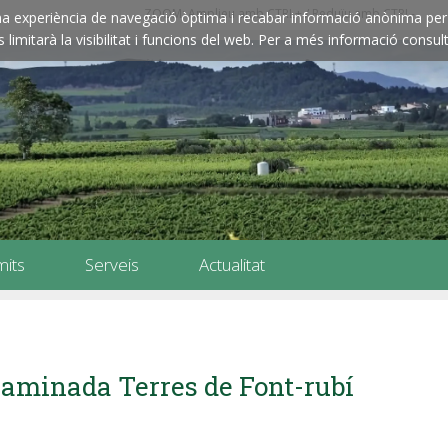
ZOOM: Amplieu amb CTRL+ / Reduïu amb CTRL-
e una experiència de navegació òptima i recabar informació anònima per 
imitarà la visibilitat i funcions del web. Per a més informació consult
mits
Serveis
Actualitat
aminada Terres de Font-rubí