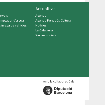
Actualitat
erveis
Agenda
omptador d'aigua
Agenda Penedès Cultura
càrrega de vehicles
Notícies
La Calaixera
Xarxes socials
Amb la col·laboració de: