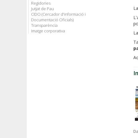
Regidories
La
Jutjat de Pau
CIDO (Cercador d'informació i
L'
Documentació Oficials)
po
Transparència
Imatge corporativa
La
T
pa
Aq
I
Da