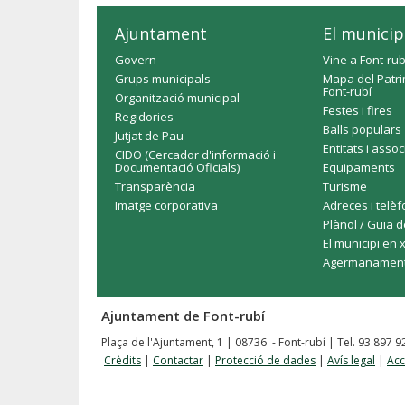
Ajuntament
El municip
Govern
Vine a Font-rub
Grups municipals
Mapa del Patri
Font-rubí
Organització municipal
Festes i fires
Regidories
Balls populars
Jutjat de Pau
Entitats i asso
CIDO (Cercador d'informació i
Documentació Oficials)
Equipaments
Transparència
Turisme
Imatge corporativa
Adreces i telè
Plànol / Guia d
El municipi en 
Agermanamen
Ajuntament de Font-rubí
Plaça de l'Ajuntament, 1 | 08736 - Font-rubí | Tel. 93 897 
Crèdits
|
Contactar
|
Protecció de dades
|
Avís legal
|
Acc