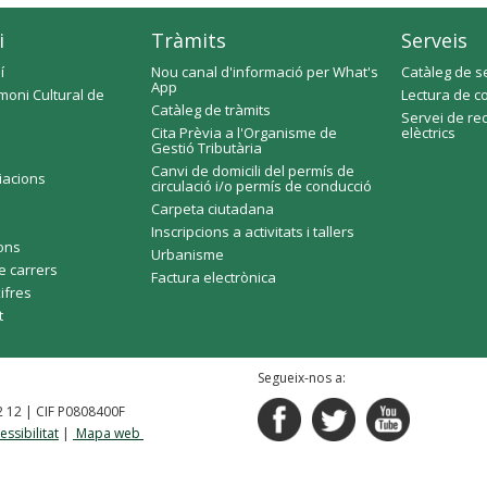
i
Tràmits
Serveis
í
Nou canal d'informació per What's
Catàleg de s
App
moni Cultural de
Lectura de c
Catàleg de tràmits
Servei de re
Cita Prèvia a l'Organisme de
elèctrics
Gestió Tributària
Canvi de domicili del permís de
ciacions
circulació i/o permís de conducció
Carpeta ciutadana
Inscripcions a activitats i tallers
fons
Urbanisme
e carrers
Factura electrònica
xifres
t
Segueix-nos a:
92 12 | CIF P0808400F
essibilitat
|
Mapa web