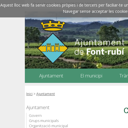
Data i hora oficials: 09/08/2026
10:54
Aquest lloc web fa servir cookies pròpies i de tercers per faciliar-t
Navegar sense acceptar les cookies l
Ajuntament
El municipi
Trà
Inici
>
Ajuntament
Ajuntament
C
Govern
Grups municipals
Organització municipal