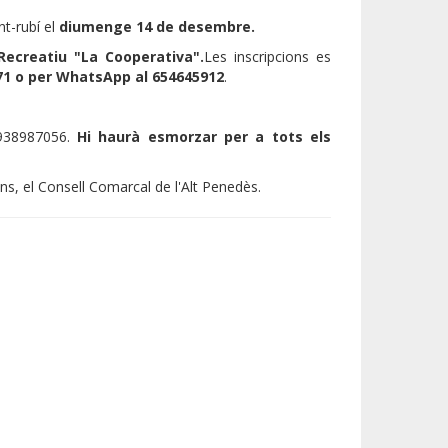
t-rubí el
diumenge 14 de desembre.
Recreatiu "La Cooperativa".
Les inscripcions es
71 o per WhatsApp al 654645912
.
 938987056.
Hi haurà esmorzar per a tots els
ns, el Consell Comarcal de l'Alt Penedès.