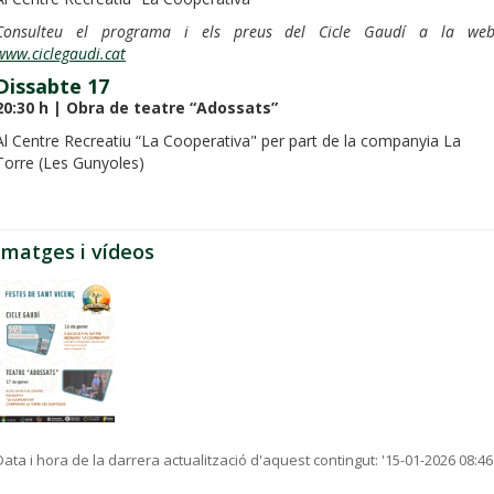
Consulteu el programa i els preus del Cicle Gaudí a la web
www.ciclegaudi.cat
Dissabte 17
20:30 h | Obra de teatre “Adossats”
Al Centre Recreatiu “La Cooperativa" per part de la companyia La
Torre (Les Gunyoles)
Imatges i vídeos
Data i hora de la darrera actualització d'aquest contingut:
'15-01-2026 08:46