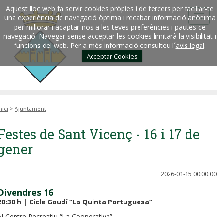
Aquest lloc web fa servir cookies pròpies i de tercers per faciliar-te
una experiència de navegació òptima i recabar informació anònima
per millorar i adaptar-nos a les teves preferències i pautes de
navegació. Navegar sense acceptar les cookies limitarà la visibilitat i
funcions del web. Per a més informació consulteu l´
avis legal
.
Acceptar Cookies
nici
>
Ajuntament
Festes de Sant Vicenç - 16 i 17 de
gener
2026-01-15 00:00:00
Divendres 16
20:30 h | Cicle Gaudí “La
Quinta
Portuguesa”
Al Centre Recreatiu “La Cooperativa”