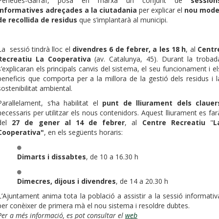
Penedès-Garraf, posa en marxa un conjunt de
session
informatives adreçades a la ciutadania
per explicar el
nou mode
de recollida de residus
que s’implantarà al municipi.
La sessió tindrà lloc el
divendres 6 de febrer, a les 18 h
, al
Centr
Recreatiu La Cooperativa
(av. Catalunya, 45). Durant la trobad
s’explicaran els principals canvis del sistema, el seu funcionament i el
beneficis que comporta per a la millora de la gestió dels residus i l
sostenibilitat ambiental.
Paral·lelament, s’ha habilitat el
punt de lliurament dels clauer
necessaris per utilitzar els nous contenidors. Aquest lliurament es far
del
27 de gener al 14 de febrer
, al
Centre Recreatiu
"
L
Cooperativa"
, en els següents horaris:
Dimarts i dissabtes
, de 10 a 16.30 h
Dimecres, dijous i divendres
, de 14 a 20.30 h
L’Ajuntament anima tota la població a assistir a la sessió informativ
per conèixer de primera mà el nou sistema i resoldre dubtes.
Per a més informació, es pot consultar el
web