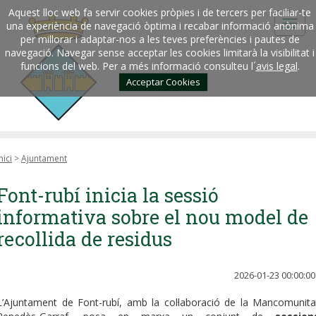
Aquest lloc web fa servir cookies pròpies i de tercers per faciliar-te
una experiència de navegació òptima i recabar informació anònima
per millorar i adaptar-nos a les teves preferències i pautes de
navegació. Navegar sense acceptar les cookies limitarà la visibilitat i
funcions del web. Per a més informació consulteu l´
avis legal
.
Acceptar Cookies
nici
>
Ajuntament
Font-rubí inicia la sessió
informativa sobre el nou model de
recollida de residus
2026-01-23 00:00:00
L’Ajuntament de Font-rubí, amb la col·laboració de la Mancomunita