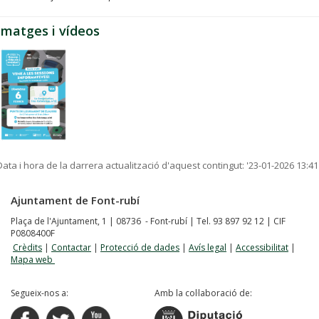
Imatges i vídeos
Data i hora de la darrera actualització d'aquest contingut:
'23-01-2026 13:41
Ajuntament de Font-rubí
Plaça de l'Ajuntament, 1 | 08736 - Font-rubí | Tel. 93 897 92 12 | CIF
P0808400F
Crèdits
|
Contactar
|
Protecció de dades
|
Avís legal
|
Accessibilitat
|
Mapa web
Segueix-nos a:
Amb la col·laboració de: