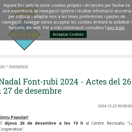
Aquest lloc web fa servir cookies pròpies i de tercers per faciliar-te
una experiència de navegació òptima i recabar informació anònima
per millorar i adaptar-nos a les teves preferències i pautes de
navegació. Navegar sense acceptar les cookies limitarà la visibilitat i
funcions del web. Per a més informació consulteu l´
avis legal
.
Acceptar Cookies
nici
>
Ajuntament
Nadal Font-rubí 2024 - Actes del 26
i 27 de desembre
2024-12-23 00:00:00
Kintu Popular!
El
dijous 26 de desembre a les 19 h
al Centre Recreatiu “L
Cooperativa”.