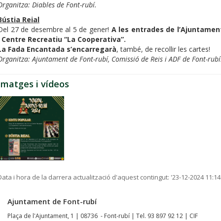
Organitza: Diables de Font-rubí.
Bústia Reial
Del 27 de desembre al 5 de gener!
A les entrades de l’Ajuntamen
i Centre Recreatiu “La Cooperativa”.
La Fada Encantada s’encarregarà
, també, de recollir les cartes!
Organitza: Ajuntament de Font-rubí, Comissió de Reis i ADF de Font-rubí
Imatges i vídeos
Data i hora de la darrera actualització d'aquest contingut:
'23-12-2024 11:14
Ajuntament de Font-rubí
Plaça de l'Ajuntament, 1 | 08736 - Font-rubí | Tel. 93 897 92 12 | CIF