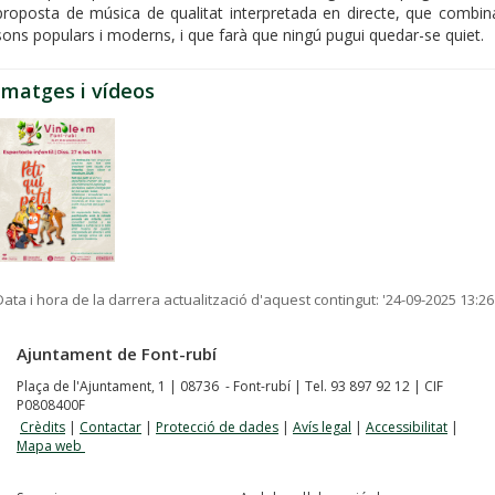
proposta de música de qualitat interpretada en directe, que combin
sons populars i moderns, i que farà que ningú pugui quedar-se quiet.
Imatges i vídeos
Data i hora de la darrera actualització d'aquest contingut:
'24-09-2025 13:26
Ajuntament de Font-rubí
Plaça de l'Ajuntament, 1 | 08736 - Font-rubí | Tel. 93 897 92 12 | CIF
P0808400F
Crèdits
|
Contactar
|
Protecció de dades
|
Avís legal
|
Accessibilitat
|
Mapa web