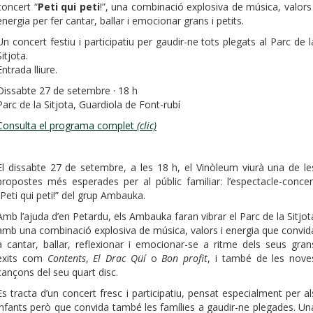
concert “
Peti qui peti
!”, una combinació explosiva de música, valors 
energia per fer cantar, ballar i emocionar grans i petits.
Un concert festiu i participatiu per gaudir-ne tots plegats al Parc de l
Sitjota.
Entrada lliure.
Dissabte 27 de setembre · 18 h
Parc de la Sitjota, Guardiola de Font-rubí
Consulta el programa complet
(clic)
El dissabte 27 de setembre, a les 18 h, el Vinòleum viurà una de le
propostes més esperades per al públic familiar: l’espectacle-concer
“Peti qui peti!” del grup Ambauka.
Amb l’ajuda d’en Petardu, els Ambauka faran vibrar el Parc de la Sitjot
amb una combinació explosiva de música, valors i energia que convid
a cantar, ballar, reflexionar i emocionar-se a ritme dels seus gran
èxits com
Contents
,
El Drac Qüí
o
Bon profit
, i també de les nove
cançons del seu quart disc.
Es tracta d’un concert fresc i participatiu, pensat especialment per al
infants però que convida també les famílies a gaudir-ne plegades. Un