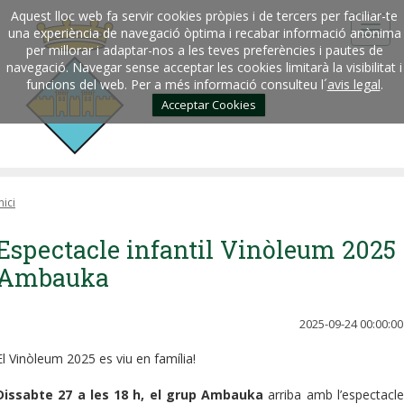
Aquest lloc web fa servir cookies pròpies i de tercers per faciliar-te
una experiència de navegació òptima i recabar informació anònima
per millorar i adaptar-nos a les teves preferències i pautes de
navegació. Navegar sense acceptar les cookies limitarà la visibilitat i
funcions del web. Per a més informació consulteu l´
avis legal
.
Acceptar Cookies
nici
Espectacle infantil Vinòleum 2025 
Ambauka
2025-09-24 00:00:00
El Vinòleum 2025 es viu en família!
Dissabte 27 a les 18 h, el grup Ambauka
arriba amb l’espectacle