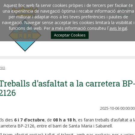
Aquest lloc web fa servir cookies pròpies i de tercers per faciliar-te
una experiència de navegació òptima i recabar informació anònima
per millorar i adaptar-nos a les teves preferències i pautes de
navegació. Navegar sense acceptar les cookies limitarà la visibilitat i
funcions del web. Per a més informació consulteu l´
avis legal
.
Acceptar Cookies
nici
Treballs d'asfaltat a la carretera BP
2126
2025-10-06 00:00:00
Els dies
6 i 7 d’octubre
, de
08 h a 18 h
, es faran treballs d’asfaltat a l
carretera BP-2126, entre el barri de Santa Maria i Sabanell.
El tram afectat restarà tallat al trànsit, amb pas exclusiu per a veïns 