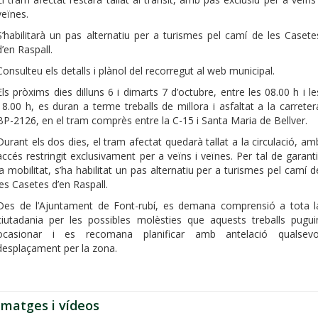
veïnes.
S’habilitarà un pas alternatiu per a turismes pel camí de les Casete
d’en Raspall.
Consulteu els detalls i plànol del recorregut al web municipal.
Els pròxims dies dilluns 6 i dimarts 7 d’octubre, entre les 08.00 h i le
18.00 h, es duran a terme treballs de millora i asfaltat a la carreter
BP-2126, en el tram comprès entre la C-15 i Santa Maria de Bellver.
Durant els dos dies, el tram afectat quedarà tallat a la circulació, am
accés restringit exclusivament per a veïns i veïnes. Per tal de garanti
la mobilitat, s’ha habilitat un pas alternatiu per a turismes pel camí d
les Casetes d’en Raspall.
Des de l’Ajuntament de Font-rubí, es demana comprensió a tota l
ciutadania per les possibles molèsties que aquests treballs pugui
ocasionar i es recomana planificar amb antelació qualsevo
desplaçament per la zona.
Imatges i vídeos